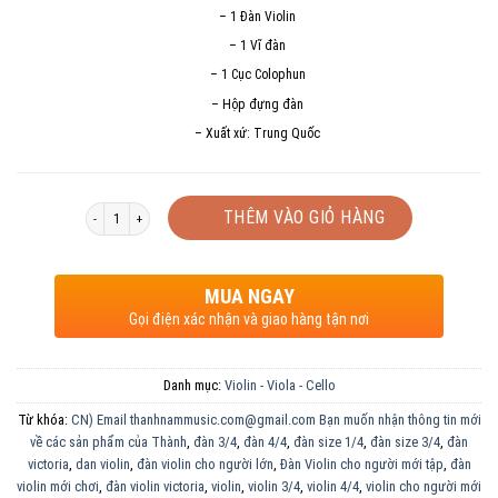
– 1 Đàn Violin
– 1 Vĩ đàn
– 1 Cục Colophun
– Hộp đựng đàn
– Xuất xứ: Trung Quốc
Số lượng
THÊM VÀO GIỎ HÀNG
MUA NGAY
Gọi điện xác nhận và giao hàng tận nơi
Danh mục:
Violin - Viola - Cello
Từ khóa:
CN) Email thanhnammusic.com@gmail.com Bạn muốn nhận thông tin mới
về các sản phẩm của Thành
,
đàn 3/4
,
đàn 4/4
,
đàn size 1/4
,
đàn size 3/4
,
đàn
victoria
,
dan violin
,
đàn violin cho người lớn
,
Đàn Violin cho người mới tập
,
đàn
violin mới chơi
,
đàn violin victoria
,
violin
,
violin 3/4
,
violin 4/4
,
violin cho người mới