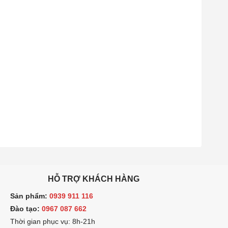
HỖ TRỢ KHÁCH HÀNG
ản phẩm:
0939 911 116
ào tạo:
0967 087 662
hời gian phục vụ: 8h-21h