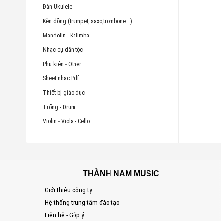
Đàn Ukulele
Kèn đồng (trumpet, saxo,trombone...)
Mandolin - Kalimba
Nhạc cụ dân tộc
Phụ kiện - Other
Sheet nhạc Pdf
Thiết bị giáo dục
Trống - Drum
Violin - Viola - Cello
THÀNH NAM MUSIC
Giới thiệu công ty
Hệ thống trung tâm đào tạo
Liên hệ - Góp ý