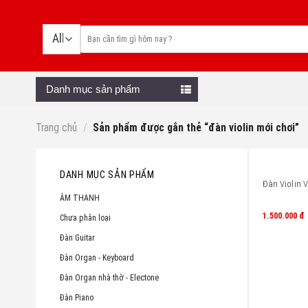
Skip
to
content
Danh mục sản phẩm
Trang chủ
/
Sản phẩm được gắn thẻ “đàn violin mới chơi”
DANH MỤC SẢN PHẨM
Đàn Violin V
ÂM THANH
1.500.000
đ
Chưa phân loại
Đàn Guitar
Đàn Organ - Keyboard
Đàn Organ nhà thờ - Electone
Đàn Piano