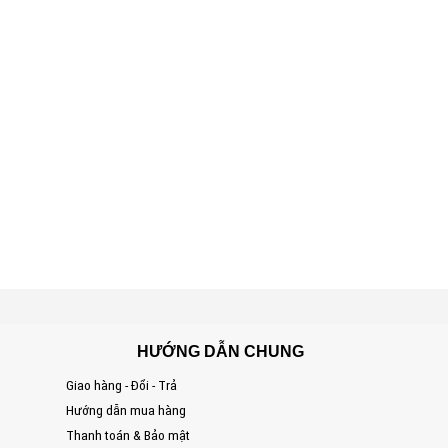
HƯỚNG DẪN CHUNG
Giao hàng - Đổi - Trả
S
Hướng dẫn mua hàng
Đ
Thanh toán & Bảo mật
T