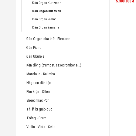
5.300.000
đ
Đàn Organ Kurtzman
Đàn Organ Kurzweil
Đàn Organ Roalnd
Đàn Organ Yamaha
Đàn Organ nhà thờ - Electone
Đàn Piano
Đàn Ukulele
Kèn đồng (trumpet, saxo,trombone...)
Mandolin - Kalimba
Nhạc cụ dân tộc
Phụ kiện - Other
Sheet nhạc Pdf
Thiết bị giáo dục
Trống - Drum
Violin - Viola - Cello