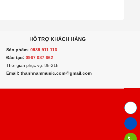
HỖ TRỢ KHÁCH HÀNG
ản phẩm:
0939 911 116
ào tạo:
0967 087 662
hời gian phục vụ: 8h-21h
mail: thanhnammusic.com@gmail.com