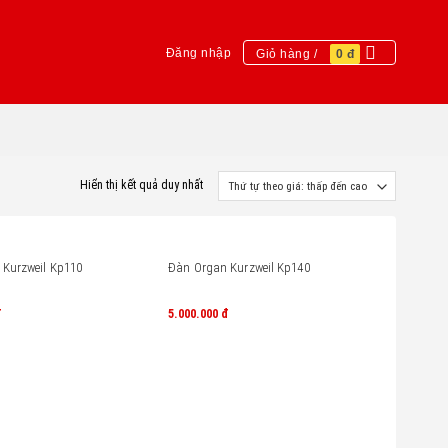
Đăng nhập
Giỏ hàng /
0
đ
Hiển thị kết quả duy nhất
Kurzweil Kp110
Đàn Organ Kurzweil Kp140
đ
5.000.000
đ