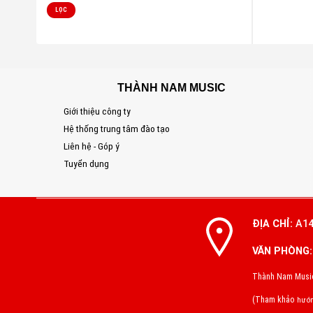
LỌC
THÀNH NAM MUSIC
Giới thiệu công ty
Hệ thống trung tâm đào tạo
Liên hệ - Góp ý
Tuyển dụng
ĐỊA CHỈ:
A14
VĂN PHÒNG:
Thành Nam Music 
(Tham khảo
hướn