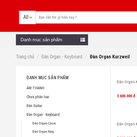
Skip
to
content
Danh mục sản phẩm
Trang chủ
/
Đàn Organ - Keyboard
/
Đàn Organ Kurzweil
DANH MỤC SẢN PHẨM
Đàn Organ K
ÂM THANH
3.600.000
đ
Chưa phân loại
Đàn Guitar
Đàn Organ - Keyboard
Đàn Organ Casio
Đàn Organ K
Đàn Organ Korg