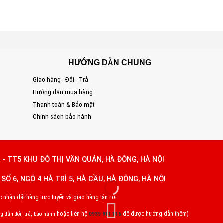
HƯỚNG DẪN CHUNG
Giao hàng - Đổi - Trả
S
Hướng dẫn mua hàng
Đ
Thanh toán & Bảo mật
T
Chính sách bảo hành
E
 - TT5 KHU ĐÔ THỊ VĂN QUÁN, HÀ ĐÔNG, HÀ NỘI
SỐ 6, NGÕ 4 HÀ TRÌ 5, HÀ CẦU, HÀ ĐÔNG, HÀ NỘI
nhận đặt hàng trực tuyến và giao hàng tận nơi
hoặc liên hệ
để được hướng dẫn thêm)
g dẫn đổi, trả, bảo hành
0939 911 116