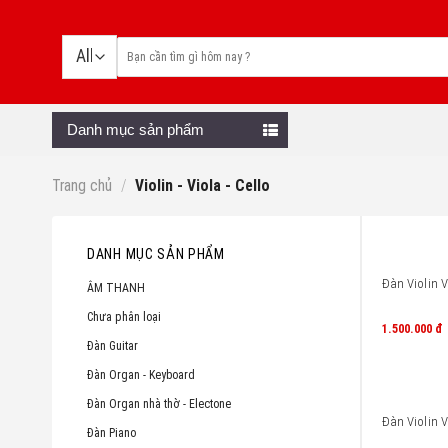
Skip
to
content
Danh mục sản phẩm
Trang chủ
/
Violin - Viola - Cello
DANH MỤC SẢN PHẨM
Đàn Violin V
ÂM THANH
Chưa phân loại
1.500.000
đ
Đàn Guitar
Đàn Organ - Keyboard
Đàn Organ nhà thờ - Electone
Đàn Violin V
Đàn Piano