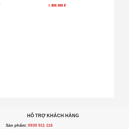
đ
1.800.000
đ
HỖ TRỢ KHÁCH HÀNG
ản phẩm:
0939 911 116