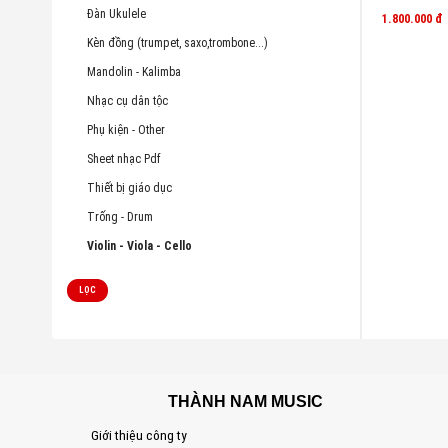
Đàn Ukulele
1.800.000
đ
Kèn đồng (trumpet, saxo,trombone...)
Mandolin - Kalimba
Nhạc cụ dân tộc
Phụ kiện - Other
Sheet nhạc Pdf
Thiết bị giáo dục
Trống - Drum
Violin - Viola - Cello
LỌC
THÀNH NAM MUSIC
Giới thiệu công ty