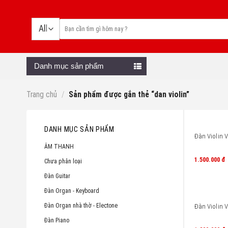
Skip
to
content
Danh mục sản phẩm
Trang chủ
/
Sản phẩm được gắn thẻ “dan violin”
DANH MỤC SẢN PHẨM
Đàn Violin V
ÂM THANH
1.500.000
đ
Chưa phân loại
Đàn Guitar
Đàn Organ - Keyboard
Đàn Organ nhà thờ - Electone
Đàn Violin V
Đàn Piano