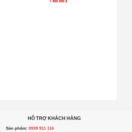
đ
1.800.000
đ
HỖ TRỢ KHÁCH HÀNG
ản phẩm:
0939 911 116