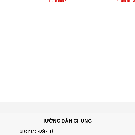
1.800.000
đ
1.800.000
HƯỚNG DẪN CHUNG
Giao hàng - Đổi - Trả
S