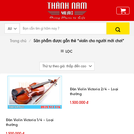
Skip
to
content
Trang chủ
/
Sản phẩm được gắn thẻ “violin cho người mới chơi”
LỌC
Đàn Violin Victoria 2/4 – Loại
thường
1.500.000
đ
Đàn Violin Victoria 1/4 – Loại
thường
1.500.000
đ