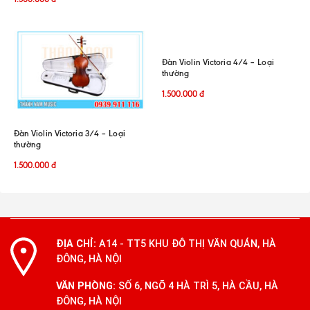
Đàn Violin Victoria 4/4 – Loại
thường
1.500.000
đ
Đàn Violin Victoria 3/4 – Loại
thường
1.500.000
đ
ĐỊA CHỈ:
A14 - TT5 KHU ĐÔ THỊ VĂN QUÁN, HÀ
ĐÔNG, HÀ NỘI
VĂN PHÒNG:
SỐ 6, NGÕ 4 HÀ TRÌ 5, HÀ CẦU, HÀ
ĐÔNG, HÀ NỘI