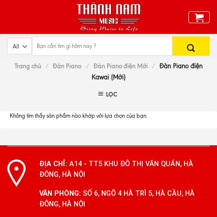
Skip
to
content
Trang chủ
/
Đàn Piano
/
Đàn Piano điện Mới
/
Đàn Piano điện
Kawai (Mới)
LỌC
Không tìm thấy sản phẩm nào khớp với lựa chọn của bạn.
ĐỊA CHỈ:
A14 - TT5 KHU ĐÔ THỊ VĂN QUÁN, HÀ
ĐÔNG, HÀ NỘI
VĂN PHÒNG:
SỐ 6, NGÕ 4 HÀ TRÌ 5, HÀ CẦU, HÀ
ĐÔNG, HÀ NỘI