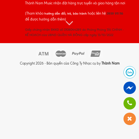
Thành Nam Music nhận đặt hàng trực tuyến và giao hàng tận nơi
(Tham khảo
hoặc liên hệ
hướng dẫn đổi, trả, bảo hành
0939 911 116
để được hướng dẫn thêm)
Giấy chứng nhận ĐKKD số 0108044289 do Phòng Phòng TÀI CHÍNH -
KẾ HOẠCH của UBND QUẬN HÀ ĐÔNG cấp ngày 13/10/2022
Copyright 2026 - Bản quyền của Công Ty Nhạc cụ by
Thành Nam