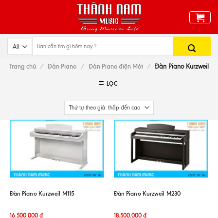
Skip
to
content
Trang chủ
/
Đàn Piano
/
Đàn Piano điện Mới
/
Đàn Piano Kurzweil
LỌC
Đàn Piano Kurzweil M115
Đàn Piano Kurzweil M230
16.500.000
đ
18.500.000
đ