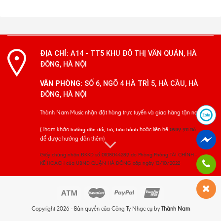
ĐỊA CHỈ:
A14 - TT5 KHU ĐÔ THỊ VĂN QUÁN, HÀ
ĐÔNG, HÀ NỘI
VĂN PHÒNG:
SỐ 6, NGÕ 4 HÀ TRÌ 5, HÀ CẦU, HÀ
ĐÔNG, HÀ NỘI
Thành Nam Music nhận đặt hàng trực tuyến và giao hàng tận nơi
(Tham khảo
hoặc liên hệ
hướng dẫn đổi, trả, bảo hành
0939 911 116
để được hướng dẫn thêm)
Giấy chứng nhận ĐKKD số 0108044289 do Phòng Phòng TÀI CHÍNH -
KẾ HOẠCH của UBND QUẬN HÀ ĐÔNG cấp ngày 13/10/2022
Copyright 2026 - Bản quyền của Công Ty Nhạc cụ by
Thành Nam