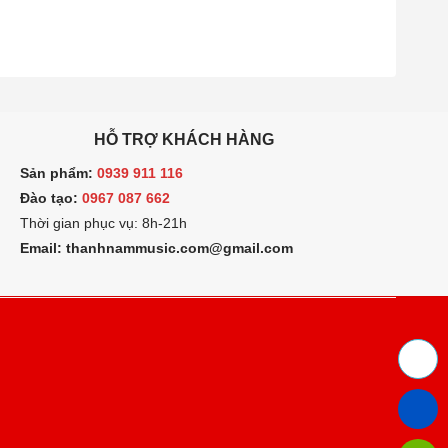
HỖ TRỢ KHÁCH HÀNG
ản phẩm:
0939 911 116
ào tạo:
0967 087 662
hời gian phục vụ: 8h-21h
mail: thanhnammusic.com@gmail.com