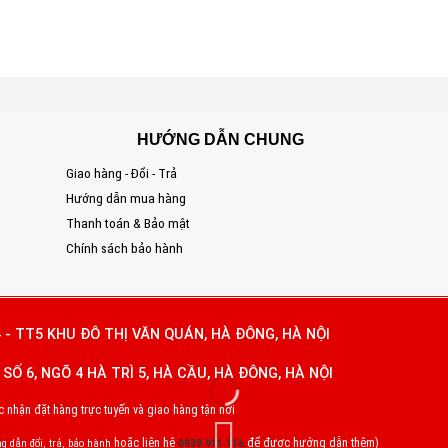
HƯỚNG DẪN CHUNG
Giao hàng - Đổi - Trả
S
Hướng dẫn mua hàng
Đ
Thanh toán & Bảo mật
T
Chính sách bảo hành
E
 - TT5 KHU ĐÔ THỊ VĂN QUÁN, HÀ ĐÔNG, HÀ NỘI
SỐ 6, NGÕ 4 HÀ TRÌ 5, HÀ CẦU, HÀ ĐÔNG, HÀ NỘI
nhận đặt hàng trực tuyến và giao hàng tận nơi
hoặc liên hệ
để được hướng dẫn thêm)
g dẫn đổi, trả, bảo hành
0939 911 116