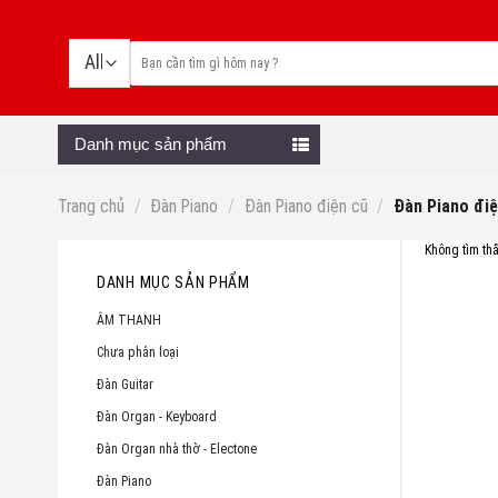
Skip
to
content
Danh mục sản phẩm
Trang chủ
/
Đàn Piano
/
Đàn Piano điện cũ
/
Đàn Piano điệ
Không tìm th
DANH MỤC SẢN PHẨM
ÂM THANH
Chưa phân loại
Đàn Guitar
Đàn Organ - Keyboard
Đàn Organ nhà thờ - Electone
Đàn Piano