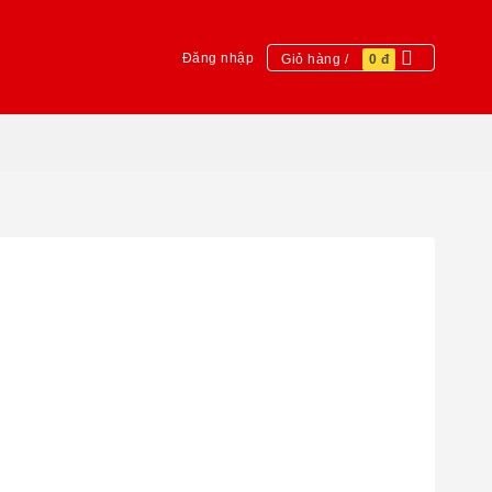
Đăng nhập
Giỏ hàng /
0
đ