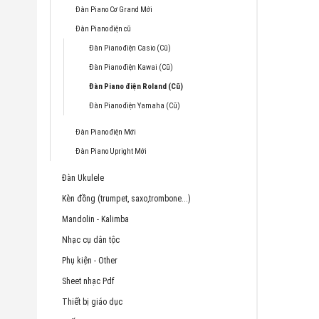
Đàn Piano Cơ Grand Mới
Đàn Piano điện cũ
Đàn Piano điện Casio (Cũ)
Đàn Piano điện Kawai (Cũ)
Đàn Piano điện Roland (Cũ)
Đàn Piano điện Yamaha (Cũ)
Đàn Piano điện Mới
Đàn Piano Upright Mới
Đàn Ukulele
Kèn đồng (trumpet, saxo,trombone...)
Mandolin - Kalimba
Nhạc cụ dân tộc
Phụ kiện - Other
Sheet nhạc Pdf
Thiết bị giáo dục