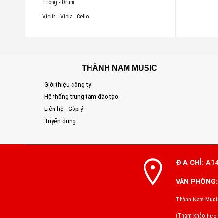
Trống - Drum
Violin - Viola - Cello
THÀNH NAM MUSIC
Giới thiệu công ty
Hệ thống trung tâm đào tạo
Liên hệ - Góp ý
Tuyển dụng
ĐỊA CHỈ:
A14
VĂN PHÒNG:
Thành Nam Music 
(Tham khảo
hướn