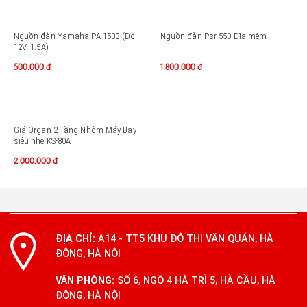
Nguồn đàn Yamaha PA-150B (Dc
Nguồn đàn Psr-550 Đĩa mềm
12V, 1.5A)
500.000
đ
1.800.000
đ
Giá Organ 2 Tầng Nhôm Máy Bay
siêu nhẹ KS-80A
2.000.000
đ
ĐỊA CHỈ:
A14 - TT5 KHU ĐÔ THỊ VĂN QUÁN, HÀ
ĐÔNG, HÀ NỘI
VĂN PHÒNG:
SỐ 6, NGÕ 4 HÀ TRÌ 5, HÀ CẦU, HÀ
ĐÔNG, HÀ NỘI