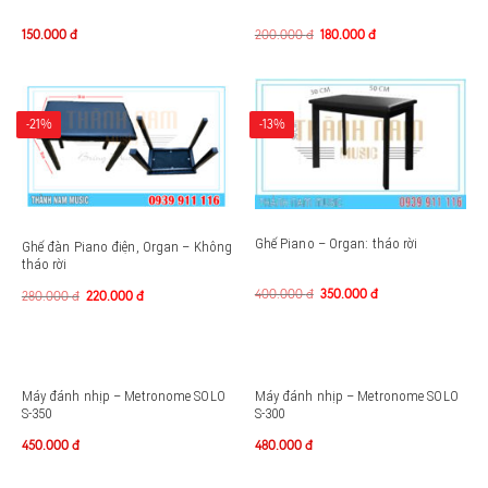
150.000
đ
200.000
đ
180.000
đ
-21%
-13%
Ghế Piano – Organ: tháo rời
Ghế đàn Piano điện, Organ – Không
tháo rời
400.000
đ
350.000
đ
280.000
đ
220.000
đ
Máy đánh nhịp – Metronome SOLO
Máy đánh nhịp – Metronome SOLO
S-350
S-300
450.000
đ
480.000
đ