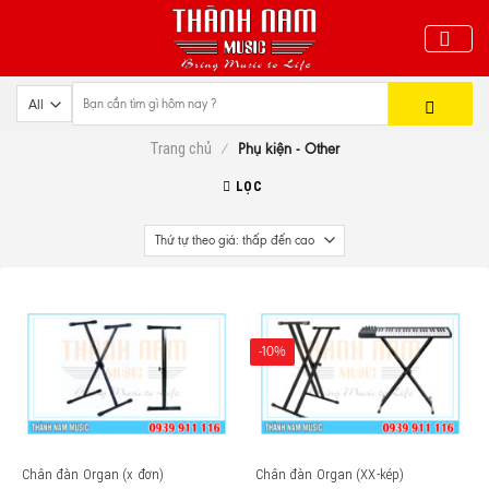
Skip
to
content
Trang chủ
/
Phụ kiện - Other
LỌC
-10%
Chân đàn Organ (x đơn)
Chân đàn Organ (XX-kép)