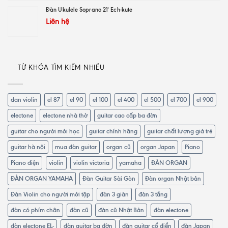
Đàn Ukulele Soprano 21′ Ech-kute
Liên hệ
TỪ KHÓA TÌM KIẾM NHIỀU
dan violin
el 87
el 90
el 100
el 400
el 500
el 700
el 900
electone
electone nhà thờ
guitar cao cấp ba đờn
guitar cho người mới học
guitar chính hãng
guitar chất lượng giá trẻ
guitar hà nội
mua đàn guitar
organ cũ
organ Japan
Piano
Piano điện
violin
violin victoria
yamaha
ĐÀN ORGAN
ĐÀN ORGAN YAMAHA
Đàn Guitar Sài Gòn
Đàn organ Nhật bản
Đàn Violin cho người mới tập
đàn 3 giàn
đàn 3 tầng
đàn có phím chân
đàn cũ
đàn cũ Nhật Bản
đàn electone
đàn electone EL-
đàn guitar ba đờn
đàn guitar cổ điển
đàn Japan