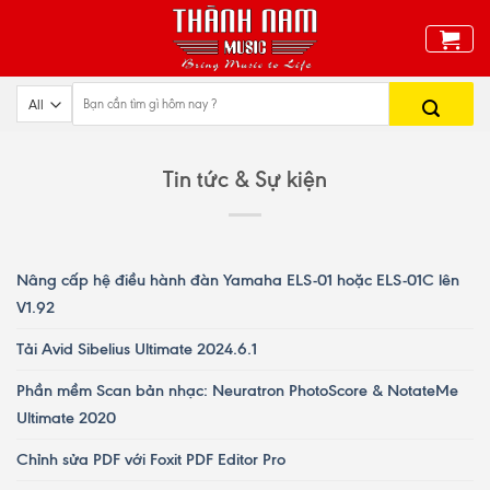
Skip
to
content
Tin tức & Sự kiện
Nâng cấp hệ điều hành đàn Yamaha ELS-01 hoặc ELS-01C lên
V1.92
Tải Avid Sibelius Ultimate 2024.6.1
Phần mềm Scan bản nhạc: Neuratron PhotoScore & NotateMe
Ultimate 2020
Chỉnh sửa PDF với Foxit PDF Editor Pro