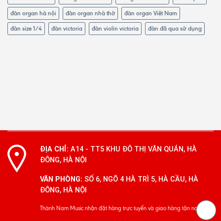
đàn organ hà nội
đàn organ nhà thờ
đàn organ Việt Nam
đàn size 1/4
đàn victoria
đàn violin victoria
đàn đã qua sử dụng
ĐỊA CHỈ:
A14 - TT5 KHU ĐÔ THỊ VĂN QUÁN, HÀ
ĐÔNG, HÀ NỘI
VĂN PHÒNG:
SỐ 6, NGÕ 4 HÀ TRÌ 5, HÀ CẦU, HÀ
ĐÔNG, HÀ NỘI
Thành Nam Music nhận đặt hàng trực tuyến và giao hàng tận nơi