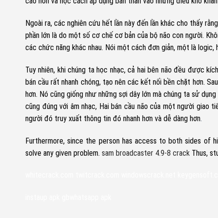
cao hơn và học cách áp dụng bản thân vào những điều khó khăn
Ngoài ra, các nghiên cứu hết lần này đến lần khác cho thấy rằ
phần lớn là do một số cơ chế cơ bản của bộ não con người. Khôn
các chức năng khác nhau. Nói một cách đơn giản, một là logic, h
Tuy nhiên, khi chúng ta học nhạc, cả hai bên não đều được kích 
bán cầu rất nhanh chóng, tạo nên các kết nối bền chặt hơn. Sa
hơn. Nó cũng giống như những sợi dây lớn mà chúng ta sử dụng đ
cũng đúng với âm nhạc, Hai bán cầu não của một người giao tiế
người đó truy xuất thông tin đó nhanh hơn và dễ dàng hơn
.
Furthermore, since the person has access to both sides of his/
solve any given problem.
sam broadcaster 4.9-8 crack
Thus, st
whitecrack.com
twitcrack.com
windowscrack.net
keygensoft.
instaup apk
gbwhatsapp apk