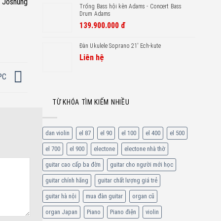
Joshung
Trống Bass hội kèn Adams - Concert Bass
Drum Adams
139.900.000
đ
Đàn Ukulele Soprano 21′ Ech-kute
Liên hệ
 PC
TỪ KHÓA TÌM KIẾM NHIỀU
dan violin
el 87
el 90
el 100
el 400
el 500
el 700
el 900
electone
electone nhà thờ
guitar cao cấp ba đờn
guitar cho người mới học
guitar chính hãng
guitar chất lượng giá trẻ
guitar hà nội
mua đàn guitar
organ cũ
organ Japan
Piano
Piano điện
violin