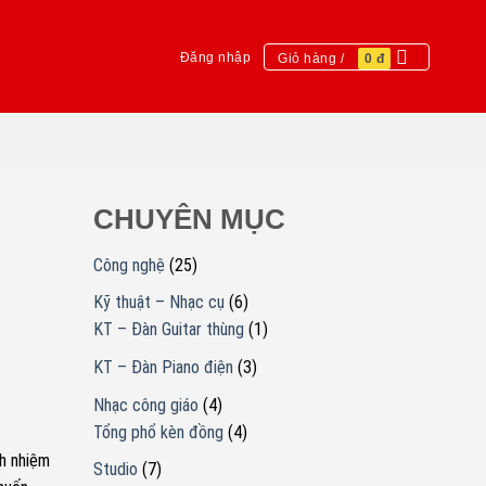
Đăng nhập
Giỏ hàng /
0
đ
CHUYÊN MỤC
Công nghệ
(25)
Kỹ thuật – Nhạc cụ
(6)
KT – Đàn Guitar thùng
(1)
KT – Đàn Piano điện
(3)
Nhạc công giáo
(4)
Tổng phổ kèn đồng
(4)
ch nhiệm
Studio
(7)