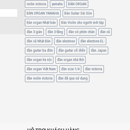
violin victoria
yamaha
ĐÀN ORGAN
ĐÀN ORGAN YAMAHA
Đàn Guitar Sài Gòn
Đàn organ Nhật bản
Đàn Violin cho người mới tập
đàn 3 giàn
đàn 3 tầng
đàn có phím chân
đàn cũ
đàn cũ Nhật Bản
đàn electone
đàn electone EL-
đàn guitar ba đờn
đàn guitar cổ điển
đàn Japan
đàn organ hà nội
đàn organ nhà thờ
đàn organ Việt Nam
đàn size 1/4
đàn victoria
đàn violin victoria
đàn đã qua sử dụng