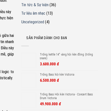
muốn.
Tin tức & Sự kiện
(36)
Điều này
Tư liệu âm nhạc
(13)
thực hiện
Uncategorized
(4)
 giữa hai
SẢN PHẨM DÀNH CHO BẠN
tin nhanh
 Điều này
 mẽ, giúp
Trống kettle 14" vàng hội kèn đồng (trống
snare)
3.600.000
đ
 logic to
Trống Bass hội kèn Victoria
stically.
6.500.000
đ
Trống Bass Hôi kèn Victoria - Concert Bass
Drum Victoria
49.900.000
đ