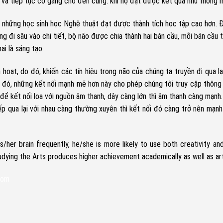
 và tiếp tục cố gắng cho đến cùng. khi họ đạt được kết quả như mong 
ng những học sinh học Nghệ thuật đạt được thành tích học tập cao hơn. 
g đi sâu vào chi tiết, bộ não được chia thành hai bán cầu, mỗi bán cầu 
ai là sáng tạo.
hoạt, do đó, khiến các tín hiệu trong não của chúng ta truyền đi qua lại
u đó, những kết nối mạnh mẽ hơn này cho phép chúng tôi truy cập thông 
ể kết nối loa với nguồn âm thanh, dây càng lớn thì âm thanh càng mạnh.
p qua lại với nhau càng thường xuyên thì kết nối đó càng trở nên mạnh
her brain frequently, he/she is more likely to use both creativity and
udying the Arts produces higher achievement academically as well as arti
com