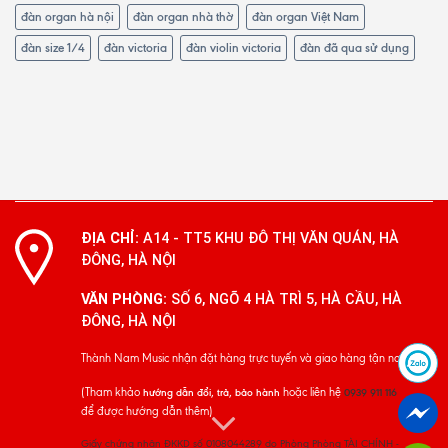
đàn organ hà nội
đàn organ nhà thờ
đàn organ Việt Nam
đàn size 1/4
đàn victoria
đàn violin victoria
đàn đã qua sử dụng
ĐỊA CHỈ:
A14 - TT5 KHU ĐÔ THỊ VĂN QUÁN, HÀ
ĐÔNG, HÀ NỘI
VĂN PHÒNG:
SỐ 6, NGÕ 4 HÀ TRÌ 5, HÀ CẦU, HÀ
ĐÔNG, HÀ NỘI
Thành Nam Music nhận đặt hàng trực tuyến và giao hàng tận nơi
(Tham khảo
hoặc liên hệ
hướng dẫn đổi, trả, bảo hành
0939 911 116
để được hướng dẫn thêm)
Giấy chứng nhận ĐKKD số 0108044289 do Phòng Phòng TÀI CHÍNH -