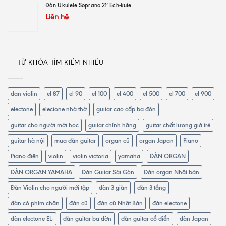
Đàn Ukulele Soprano 21′ Ech-kute
Liên hệ
TỪ KHÓA TÌM KIẾM NHIỀU
dan violin
el 87
el 90
el 100
el 400
el 500
el 700
el 900
electone
electone nhà thờ
guitar cao cấp ba đờn
guitar cho người mới học
guitar chính hãng
guitar chất lượng giá trẻ
guitar hà nội
mua đàn guitar
organ cũ
organ Japan
Piano
Piano điện
violin
violin victoria
yamaha
ĐÀN ORGAN
ĐÀN ORGAN YAMAHA
Đàn Guitar Sài Gòn
Đàn organ Nhật bản
Đàn Violin cho người mới tập
đàn 3 giàn
đàn 3 tầng
đàn có phím chân
đàn cũ
đàn cũ Nhật Bản
đàn electone
đàn electone EL-
đàn guitar ba đờn
đàn guitar cổ điển
đàn Japan