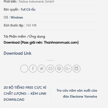
Phát triển :
Native Instruments GmbH
Bản quyền :
Full Cờ rắc
OS :
Windows
Kích thước tệp :
749 MB
Tải Phần mềm /Ứng dụng
Download (Pass giải nén: Thanhnammusic.com)
Download Link
20 BỘ TIẾNG FREE CỰC KÌ
Tra cứu năm sản xuất của
CHẤT LƯỢNG – KÈM LINK
đàn Electone Yamaha
DOWNLOAD