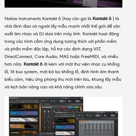
Native Instruments Kontakt 6 (hay còn gọi là
Kontakt 6
) là
nhà lãnh đạo và người lấy mẫu mạnh nhất thế giới để sản
xuất âm nhạc và DJ dựa trên máy tính. Kontakt hoạt động
trong các trình cắm ứng dụng tương thích với phần mềm
và phần mềm độc lập, hỗ trợ các định dạng VST,
DirectConnect, Core Audio, MAS hoặc FreeMIDI, và nhiều
hơn nữa.
Kontakt 6
đi kèm với một thư viện nhạc cụ khổng
lồ, 16 bus system, một bộ lọc khổng lồ, định hình âm thanh
biểu cảm, hiệu ứng phòng thu mới trên tàu, khung lấy mẫu
và kịch bản nâng cao và khả năng chỉnh sửa sâu.