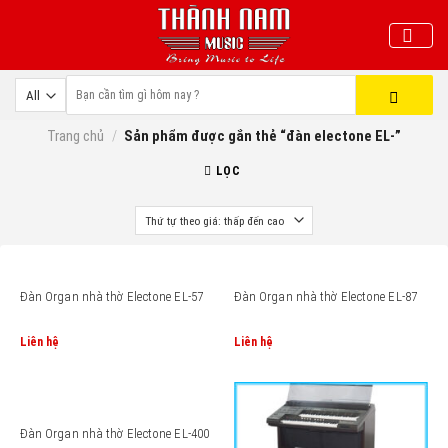
Skip
to
content
Trang chủ
/
Sản phẩm được gắn thẻ “đàn electone EL-”
LỌC
Đàn Organ nhà thờ Electone EL-57
Đàn Organ nhà thờ Electone EL-87
Liên hệ
Liên hệ
Đàn Organ nhà thờ Electone EL-400