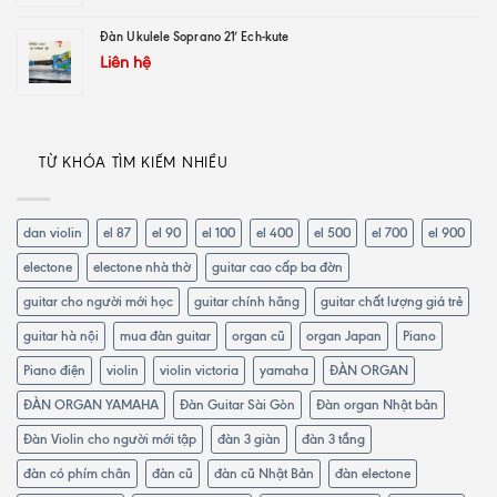
Đàn Ukulele Soprano 21′ Ech-kute
Liên hệ
TỪ KHÓA TÌM KIẾM NHIỀU
dan violin
el 87
el 90
el 100
el 400
el 500
el 700
el 900
electone
electone nhà thờ
guitar cao cấp ba đờn
guitar cho người mới học
guitar chính hãng
guitar chất lượng giá trẻ
guitar hà nội
mua đàn guitar
organ cũ
organ Japan
Piano
Piano điện
violin
violin victoria
yamaha
ĐÀN ORGAN
ĐÀN ORGAN YAMAHA
Đàn Guitar Sài Gòn
Đàn organ Nhật bản
Đàn Violin cho người mới tập
đàn 3 giàn
đàn 3 tầng
đàn có phím chân
đàn cũ
đàn cũ Nhật Bản
đàn electone