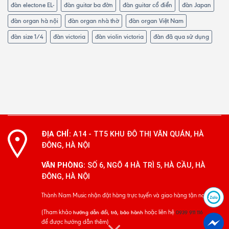
đàn electone EL-
đàn guitar ba đờn
đàn guitar cổ điển
đàn Japan
đàn organ hà nội
đàn organ nhà thờ
đàn organ Việt Nam
đàn size 1/4
đàn victoria
đàn violin victoria
đàn đã qua sử dụng
ĐỊA CHỈ:
A14 - TT5 KHU ĐÔ THỊ VĂN QUÁN, HÀ
ĐÔNG, HÀ NỘI
VĂN PHÒNG:
SỐ 6, NGÕ 4 HÀ TRÌ 5, HÀ CẦU, HÀ
ĐÔNG, HÀ NỘI
Thành Nam Music nhận đặt hàng trực tuyến và giao hàng tận nơi
(Tham khảo
hoặc liên hệ
hướng dẫn đổi, trả, bảo hành
0939 911 116
để được hướng dẫn thêm)