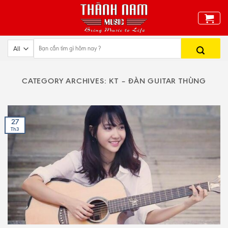
Skip
to
content
CATEGORY ARCHIVES:
KT – ĐÀN GUITAR THÙNG
27
Th3