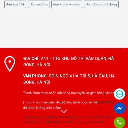
đàn size 1/4
đàn victoria
đàn violin victoria
đàn đã qua sử dụng
ĐỊA CHỈ:
A14 - TT5 KHU ĐÔ THỊ VĂN QUÁN, HÀ
ĐÔNG, HÀ NỘI
VĂN PHÒNG:
SỐ 6, NGÕ 4 HÀ TRÌ 5, HÀ CẦU, HÀ
ĐÔNG, HÀ NỘI
Thành Nam Music nhận đặt hàng trực tuyến và giao hàng tận nơi
(Tham khảo
hoặc liên hệ
hướng dẫn đổi, trả, bảo hành
0939 911 116
để được hướng dẫn thêm)
Giấy chứng nhận ĐKKD số 0108044289 do Phòng Phòng TÀI CHÍNH -
KẾ HOẠCH của UBND QUẬN HÀ ĐÔNG cấp ngày 13/10/2022