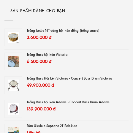
SẢN PHẨM DÀNH CHO BẠN
Trống kettle 14" vàng hội kèn đồng (trống snare)
3.600.000
đ
Trống Bass hội kèn Victoria
6.500.000
đ
Trống Bass Hôi kèn Victoria - Concert Bass Drum Victoria
49.900.000
đ
Trống Bass hội kèn Adams - Concert Bass Drum Adams
139.900.000
đ
Đàn Ukulele Soprano 21′ Ech-kute
Liên hệ