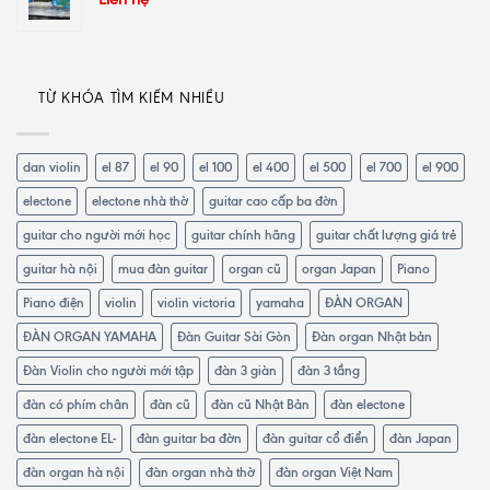
TỪ KHÓA TÌM KIẾM NHIỀU
dan violin
el 87
el 90
el 100
el 400
el 500
el 700
el 900
electone
electone nhà thờ
guitar cao cấp ba đờn
guitar cho người mới học
guitar chính hãng
guitar chất lượng giá trẻ
guitar hà nội
mua đàn guitar
organ cũ
organ Japan
Piano
Piano điện
violin
violin victoria
yamaha
ĐÀN ORGAN
ĐÀN ORGAN YAMAHA
Đàn Guitar Sài Gòn
Đàn organ Nhật bản
Đàn Violin cho người mới tập
đàn 3 giàn
đàn 3 tầng
đàn có phím chân
đàn cũ
đàn cũ Nhật Bản
đàn electone
đàn electone EL-
đàn guitar ba đờn
đàn guitar cổ điển
đàn Japan
đàn organ hà nội
đàn organ nhà thờ
đàn organ Việt Nam