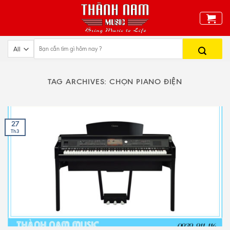
Skip
to
content
TAG ARCHIVES:
CHỌN PIANO ĐIỆN
27
Th3