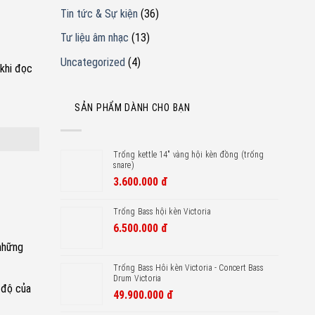
Tin tức & Sự kiện
(36)
Tư liệu âm nhạc
(13)
Uncategorized
(4)
 khi đọc
SẢN PHẨM DÀNH CHO BẠN
Trống kettle 14" vàng hội kèn đồng (trống
snare)
3.600.000
đ
Trống Bass hội kèn Victoria
6.500.000
đ
 những
Trống Bass Hôi kèn Victoria - Concert Bass
Drum Victoria
 độ của
49.900.000
đ