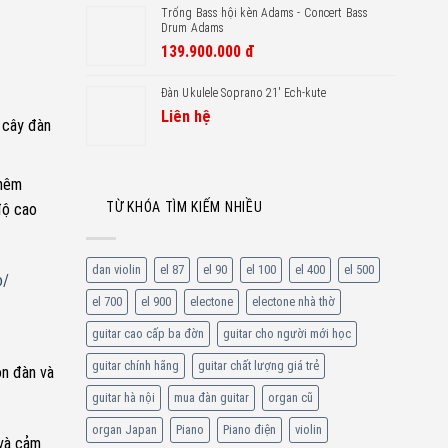
Trống Bass hội kèn Adams - Concert Bass
Drum Adams
139.900.000
đ
Đàn Ukulele Soprano 21′ Ech-kute
Liên hệ
t cây đàn
thêm
TỪ KHÓA TÌM KIẾM NHIỀU
độ cao
dan violin
el 87
el 90
el 100
el 400
el 500
o/
el 700
el 900
electone
electone nhà thờ
guitar cao cấp ba đờn
guitar cho người mới học
guitar chính hãng
guitar chất lượng giá trẻ
ón đàn và
guitar hà nội
mua đàn guitar
organ cũ
organ Japan
Piano
Piano điện
violin
 và cảm