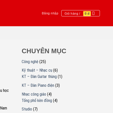
Đăng nhập
Giỏ hàng /
0
đ
CHUYÊN MỤC
Công nghệ
(25)
Kỹ thuật – Nhạc cụ
(6)
KT – Đàn Guitar thùng
(1)
KT – Đàn Piano điện
(3)
ầu học
Nhạc công giáo
(4)
Tổng phổ kèn đồng
(4)
h Nam
Studio
(7)