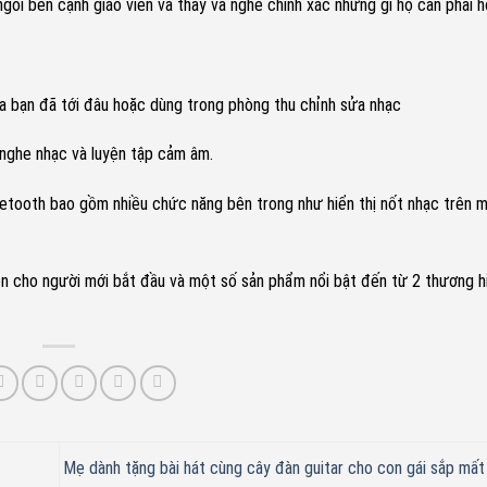
gồi bên cạnh giáo viên và thấy và nghe chính xác những gì họ cần phải h
ủa bạn đã tới đâu hoặc dùng trong phòng thu chỉnh sửa nhạc
 nghe nhạc và luyện tập cảm âm.
etooth bao gồm nhiều chức năng bên trong như hiển thị nốt nhạc trên m
ện cho người mới bắt đầu và một số sản phẩm nổi bật đến từ 2 thương h
Mẹ dành tặng bài hát cùng cây đàn guitar cho con gái sắp mất