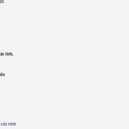
ọc.
àn hình,
iệu
 của mình