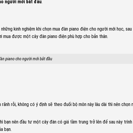
ho người mới bắt đầu
.
 những kinh nghiệm khi chọn mua đàn piano điện cho người mới học, sau
 lợi mua được một cây đàn piano điện phù hợp cho bản thân.
àn piano cho người mới bắt đầu
n rãnh rỗi, không có ý định sẽ theo đuổi bộ môn này lâu dài thì nên chọn
thì bạn nên đầu tư một cây đàn có giá tầm trung trở lên để sau này trình
a bạn.