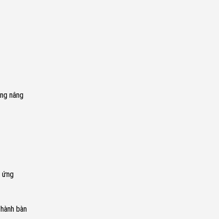
ăng nâng
n ứng
thành bàn