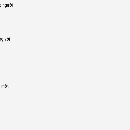
o người
ng với
n một