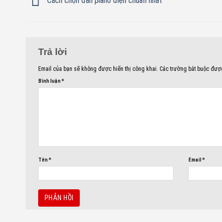
Cách chọn đàn piano điện chuẩn nhất
Trả lời
Email của bạn sẽ không được hiển thị công khai.
Các trường bắt buộc đư
Bình luận
*
Tên
*
Email
*