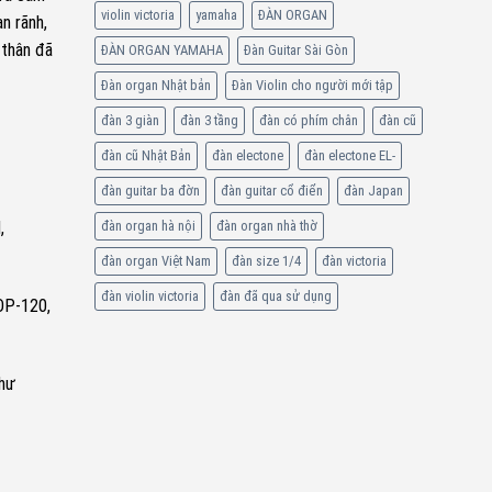
violin victoria
yamaha
ĐÀN ORGAN
n rãnh,
 thân đã
ĐÀN ORGAN YAMAHA
Đàn Guitar Sài Gòn
Đàn organ Nhật bản
Đàn Violin cho người mới tập
đàn 3 giàn
đàn 3 tầng
đàn có phím chân
đàn cũ
đàn cũ Nhật Bản
đàn electone
đàn electone EL-
đàn guitar ba đờn
đàn guitar cổ điển
đàn Japan
,
đàn organ hà nội
đàn organ nhà thờ
đàn organ Việt Nam
đàn size 1/4
đàn victoria
đàn violin victoria
đàn đã qua sử dụng
CDP-120,
như