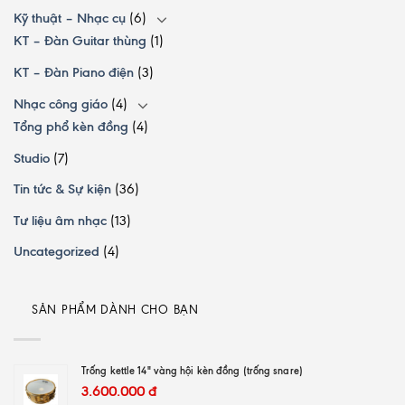
Kỹ thuật – Nhạc cụ
(6)
KT – Đàn Guitar thùng
(1)
KT – Đàn Piano điện
(3)
Nhạc công giáo
(4)
Tổng phổ kèn đồng
(4)
Studio
(7)
Tin tức & Sự kiện
(36)
Tư liệu âm nhạc
(13)
Uncategorized
(4)
SẢN PHẨM DÀNH CHO BẠN
Trống kettle 14" vàng hội kèn đồng (trống snare)
3.600.000
đ