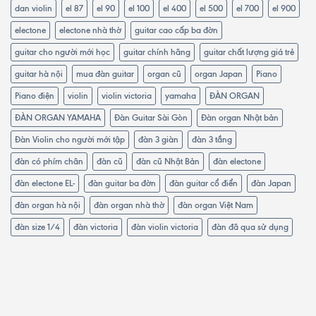
dan violin
el 87
el 90
el 100
el 400
el 500
el 700
el 900
electone
electone nhà thờ
guitar cao cấp ba đờn
guitar cho người mới học
guitar chính hãng
guitar chất lượng giá trẻ
guitar hà nội
mua đàn guitar
organ cũ
organ Japan
Piano
Piano điện
violin
violin victoria
yamaha
ĐÀN ORGAN
ĐÀN ORGAN YAMAHA
Đàn Guitar Sài Gòn
Đàn organ Nhật bản
Đàn Violin cho người mới tập
đàn 3 giàn
đàn 3 tầng
đàn có phím chân
đàn cũ
đàn cũ Nhật Bản
đàn electone
đàn electone EL-
đàn guitar ba đờn
đàn guitar cổ điển
đàn Japan
đàn organ hà nội
đàn organ nhà thờ
đàn organ Việt Nam
đàn size 1/4
đàn victoria
đàn violin victoria
đàn đã qua sử dụng