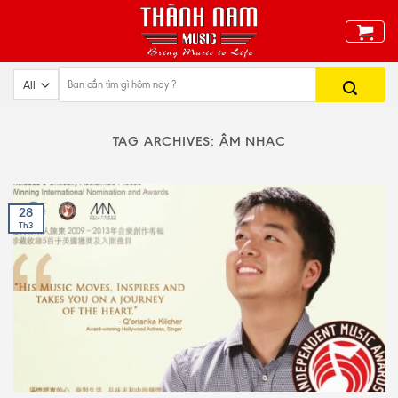
Skip
to
content
TAG ARCHIVES:
ÂM NHẠC
28
Th3