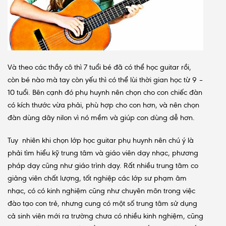
Và theo các thầy cô thì 7 tuổi bé đã có thể học guitar rồi,
còn bé nào mà tay còn yếu thì có thể lùi thời gian học từ 9 –
10 tuổi. Bên cạnh đó phụ huynh nên chọn cho con chiếc đàn
có kích thước vừa phải, phù hợp cho con hơn, và nên chọn
đàn dùng dây nilon vì nó mềm và giúp con dùng dễ hơn.
Tuy nhiên khi chọn lớp học guitar phụ huynh nên chú ý là
phải tìm hiểu kỹ trung tâm và giáo viên dạy nhạc, phương
pháp dạy cũng như giáo trình dạy. Rất nhiều trung tâm co
giảng viên chất lượng, tốt nghiệp các lớp sư phạm âm
nhạc, có có kinh nghiệm cũng như chuyên môn trong việc
đào tạo con trẻ, nhưng cung có một số trung tâm sử dụng
cả sinh viên mới ra trường chưa có nhiều kinh nghiệm, cũng