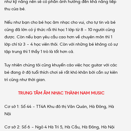
như kỹ năng nên sẽ có phần ảnh hưởng đến khả năng tiếp
thu của bé.
Nếu như bạn cho bé học âm nhạc cho vui, cho tự tin và bé
cũng đã lớn có ý thức rồi thì học 1 lớp từ 8 – 10 người cũng
được. Còn nếu bạn yêu cầu cao hơn về chuyên môn thì 1
lớp chỉ từ 3 – 4 học viên thôi. Còn với những bé không có sự
tập trung thì 1 thầy 1 trò là tốt hơn cả.
Tuy nhiên chúng tôi cũng khuyến cáo việc học guitar với các
bé đang ở độ tuổi thích chơi sẽ rất khó khăn bởi cần sự kiên
trì cũng như thời gian.
TRUNG TÂM ÂM NHẠC THÀNH NAM MUSIC
Cơ sở 1: Số 44 – TT4A Khu đô thị Văn Quán, Hà Đông, Hà
Nội
Cơ sở 2: Số 6 – Ngõ 4 Hà Trì 5, Hà Cầu, Hà Đông, Hà Nội