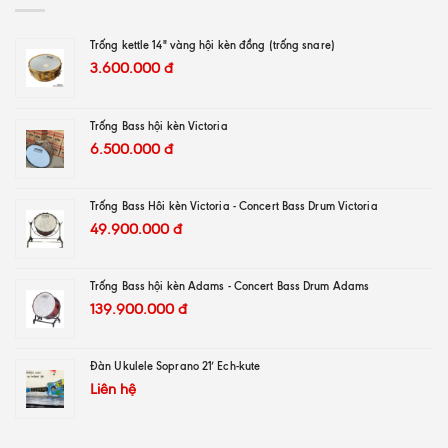
Trống kettle 14" vàng hội kèn đồng (trống snare)
3.600.000
đ
Trống Bass hội kèn Victoria
6.500.000
đ
Trống Bass Hôi kèn Victoria - Concert Bass Drum Victoria
49.900.000
đ
Trống Bass hội kèn Adams - Concert Bass Drum Adams
139.900.000
đ
Đàn Ukulele Soprano 21′ Ech-kute
Liên hệ