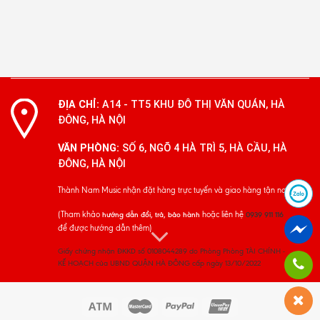
ĐỊA CHỈ:
A14 - TT5 KHU ĐÔ THỊ VĂN QUÁN, HÀ
ĐÔNG, HÀ NỘI
VĂN PHÒNG:
SỐ 6, NGÕ 4 HÀ TRÌ 5, HÀ CẦU, HÀ
ĐÔNG, HÀ NỘI
Thành Nam Music nhận đặt hàng trực tuyến và giao hàng tận nơi
(Tham khảo
hoặc liên hệ
hướng dẫn đổi, trả, bảo hành
0939 911 116
để được hướng dẫn thêm)
Giấy chứng nhận ĐKKD số 0108044289 do Phòng Phòng TÀI CHÍNH -
KẾ HOẠCH của UBND QUẬN HÀ ĐÔNG cấp ngày 13/10/2022