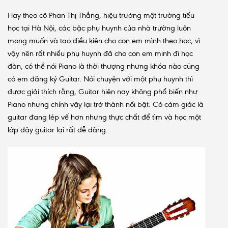
Hay theo cô Phan Thị Thắng, hiệu trưởng một trường tiểu
học tại Hà Nội, các bậc phụ huynh của nhà trường luôn
mong muốn và tạo điều kiện cho con em mình theo học, vì
vậy nên rất nhiều phụ huynh đã cho con em minh đi học
đàn, có thể nói Piano là thời thượng nhưng khóa nào cũng
có em đăng ký Guitar. Nói chuyện với một phụ huynh thì
được giải thích rằng, Guitar hiện nay không phổ biến như
Piano nhưng chính vậy lại trở thành nổi bật. Có cảm giác là
guitar đang lép vế hơn nhưng thực chất để tìm và học một
lớp dậy guitar lại rất dễ dàng.