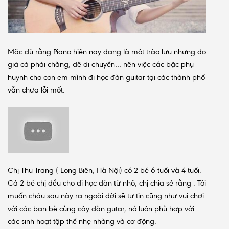
Mặc dù rằng Piano hiện nay đang là một trào lưu nhưng do
giả cả phải chăng, dễ di chuyển… nên việc các bậc phụ
huynh cho con em mình đi học đàn guitar tại các thành phố
vẫn chưa lỗi mốt.
Chị Thu Trang ( Long Biên, Hà Nội) có 2 bé 6 tuổi và 4 tuổi.
Cả 2 bé chị đều cho đi học đàn từ nhỏ, chị chia sẻ rằng : Tôi
muốn cháu sau này ra ngoài đời sẽ tự tin cũng như vui chơi
với các bạn bè cùng cây đàn gutar, nó luôn phù hợp với
các sinh hoạt tập thể nhẹ nhàng và cơ động.