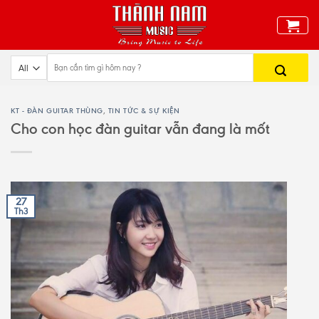
Skip
to
content
KT - ĐÀN GUITAR THÙNG
,
TIN TỨC & SỰ KIỆN
Cho con học đàn guitar vẫn đang là mốt
27
Th3