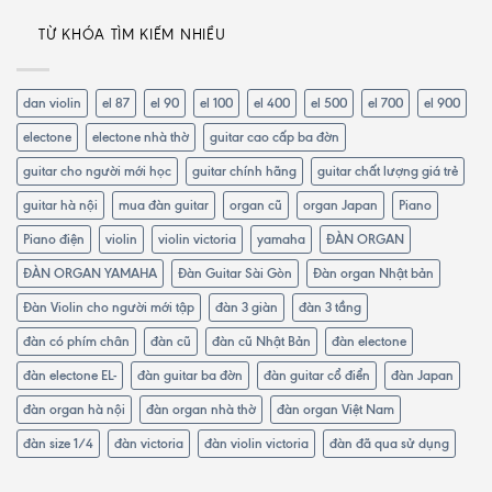
TỪ KHÓA TÌM KIẾM NHIỀU
dan violin
el 87
el 90
el 100
el 400
el 500
el 700
el 900
electone
electone nhà thờ
guitar cao cấp ba đờn
guitar cho người mới học
guitar chính hãng
guitar chất lượng giá trẻ
guitar hà nội
mua đàn guitar
organ cũ
organ Japan
Piano
Piano điện
violin
violin victoria
yamaha
ĐÀN ORGAN
ĐÀN ORGAN YAMAHA
Đàn Guitar Sài Gòn
Đàn organ Nhật bản
Đàn Violin cho người mới tập
đàn 3 giàn
đàn 3 tầng
đàn có phím chân
đàn cũ
đàn cũ Nhật Bản
đàn electone
đàn electone EL-
đàn guitar ba đờn
đàn guitar cổ điển
đàn Japan
đàn organ hà nội
đàn organ nhà thờ
đàn organ Việt Nam
đàn size 1/4
đàn victoria
đàn violin victoria
đàn đã qua sử dụng