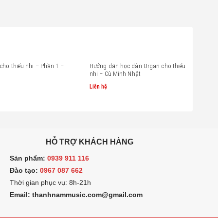
cho thiếu nhi – Phần 1 –
Hướng dẫn học đàn Organ cho thiếu
nhi – Cù Minh Nhật
Liên hệ
HỖ TRỢ KHÁCH HÀNG
ản phẩm:
0939 911 116
ào tạo:
0967 087 662
hời gian phục vụ: 8h-21h
mail: thanhnammusic.com@gmail.com