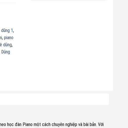
ê dũng 1
,
hi
,
piano
Lê dũng
,
ê Dũng
theo học đàn Piano một cách chuyên nghiệp và bài bản. Với