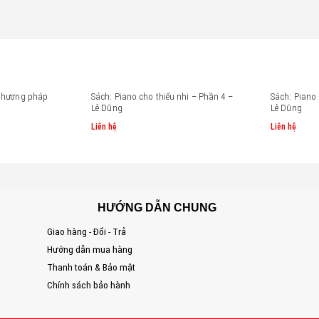
 phương pháp
Sách: Piano cho thiếu nhi – Phần 4 –
Sách: Piano 
Lê Dũng
Lê Dũng
Liên hệ
Liên hệ
HƯỚNG DẪN CHUNG
Giao hàng - Đổi - Trả
S
Hướng dẫn mua hàng
Đ
Thanh toán & Bảo mật
T
Chính sách bảo hành
E