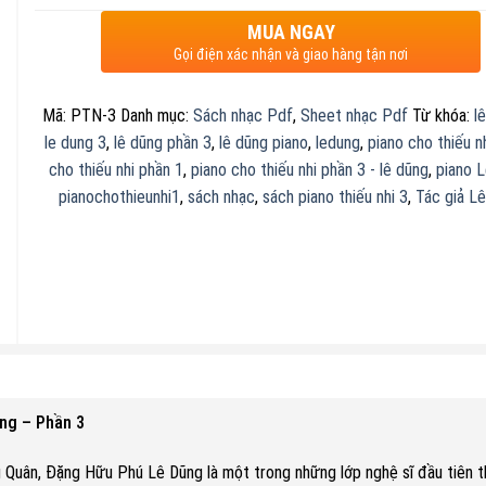
MUA NGAY
Gọi điện xác nhận và giao hàng tận nơi
Mã:
PTN-3
Danh mục:
Sách nhạc Pdf
,
Sheet nhạc Pdf
Từ khóa:
l
le dung 3
,
lê dũng phần 3
,
lê dũng piano
,
ledung
,
piano cho thiếu n
cho thiếu nhi phần 1
,
piano cho thiếu nhi phần 3 - lê dũng
,
piano 
pianochothieunhi1
,
sách nhạc
,
sách piano thiếu nhi 3
,
Tác giả L
ng – Phần 3
g Quân, Đặng Hữu Phú Lê Dũng là một trong những lớp nghệ sĩ đầu tiên 