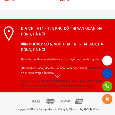
ĐỊA CHỈ:
A14 - TT5 KHU ĐÔ THỊ VĂN QUÁN, HÀ
ĐÔNG, HÀ NỘI
VĂN PHÒNG:
SỐ 6, NGÕ 4 HÀ TRÌ 5, HÀ CẦU, HÀ
ĐÔNG, HÀ NỘI
Thành Nam Music nhận đặt hàng trực tuyến và giao hàng tận nơi
(Tham khảo
hoặc liên hệ
hướng dẫn đổi, trả, bảo hành
0939 911 116
để được hướng dẫn thêm)
Giấy chứng nhận ĐKKD số 0108044289 do Phòng Phòng TÀI CHÍNH -
KẾ HOẠCH của UBND QUẬN HÀ ĐÔNG cấp ngày 13/10/2022
Copyright 2026 - Bản quyền của Công Ty Nhạc cụ by
Thành Nam