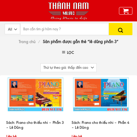
Skip
to
content
Trang chủ
/
Sản phẩm được gắn thẻ “lê dũng phần 3”
LỌC
Sách: Piano cho thiếu nhi – Phần 3
Sách: Piano cho thiếu nhi – Phần 4
– Lê Dũng
– Lê Dũng
Liên hệ
Liên hệ