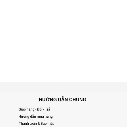
HƯỚNG DẪN CHUNG
Giao hàng - Đổi - Trả
S
Hướng dẫn mua hàng
Đ
Thanh toán & Bảo mật
T