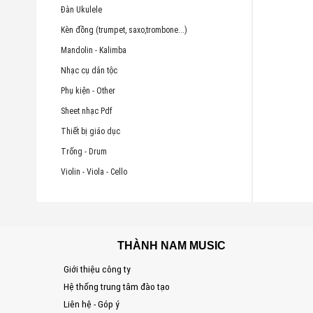
Đàn Ukulele
Kèn đồng (trumpet, saxo,trombone...)
Mandolin - Kalimba
Nhạc cụ dân tộc
Phụ kiện - Other
Sheet nhạc Pdf
Thiết bị giáo dục
Trống - Drum
Violin - Viola - Cello
THÀNH NAM MUSIC
Giới thiệu công ty
Hệ thống trung tâm đào tạo
Liên hệ - Góp ý