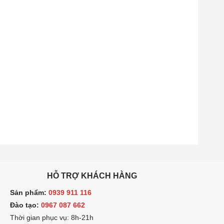
HỖ TRỢ KHÁCH HÀNG
ản phẩm:
0939 911 116
ào tạo:
0967 087 662
hời gian phục vụ: 8h-21h