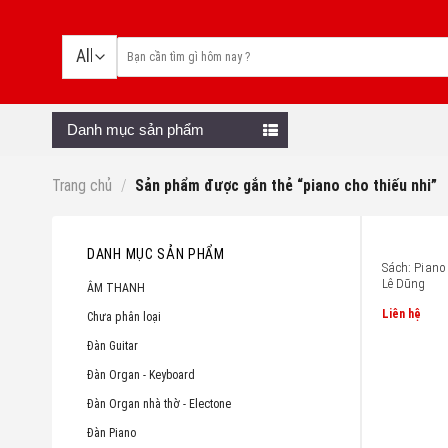
Skip
to
content
Danh mục sản phẩm
Trang chủ
/
Sản phẩm được gắn thẻ “piano cho thiếu nhi”
DANH MỤC SẢN PHẨM
Sách: Piano 
Lê Dũng
ÂM THANH
Liên hệ
Chưa phân loại
Đàn Guitar
Đàn Organ - Keyboard
Đàn Organ nhà thờ - Electone
Đàn Piano