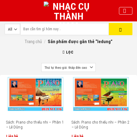
Skip
to
content
Trang chủ
/
Sản phẩm được gắn thẻ “ledung”
LỌC
Sách: Piano cho thiếu nhi – Phần 1
Sách: Piano cho thiếu nhi – Phần 2
– Lê Dũng
– Lê Dũng
Liên hệ
Liên hệ