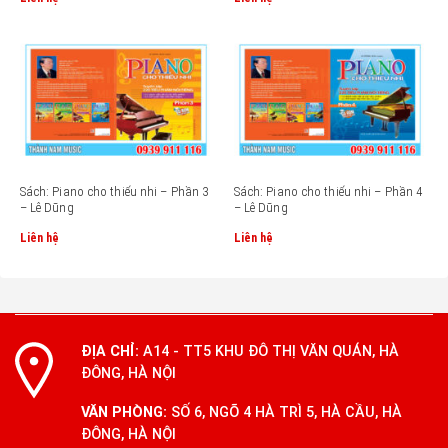
Sách: Piano cho thiếu nhi – Phần 3
Sách: Piano cho thiếu nhi – Phần 4
– Lê Dũng
– Lê Dũng
Liên hệ
Liên hệ
ĐỊA CHỈ:
A14 - TT5 KHU ĐÔ THỊ VĂN QUÁN, HÀ
ĐÔNG, HÀ NỘI
VĂN PHÒNG:
SỐ 6, NGÕ 4 HÀ TRÌ 5, HÀ CẦU, HÀ
ĐÔNG, HÀ NỘI