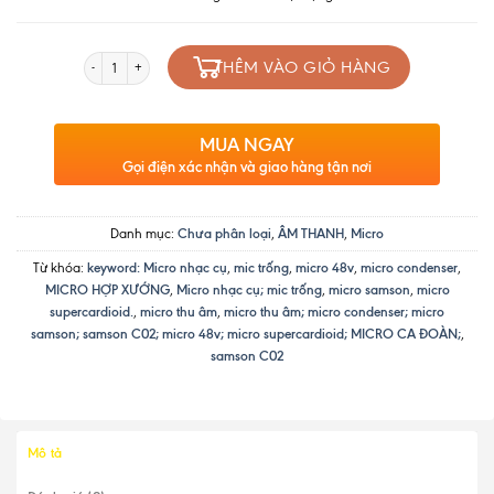
Số lượng
THÊM VÀO GIỎ HÀNG
MUA NGAY
Gọi điện xác nhận và giao hàng tận nơi
Danh mục:
Chưa phân loại
,
ÂM THANH
,
Micro
Từ khóa:
keyword: Micro nhạc cụ
,
mic trống
,
micro 48v
,
micro condenser
,
MICRO HỢP XƯỚNG
,
Micro nhạc cụ; mic trống
,
micro samson
,
micro
supercardioid.
,
micro thu âm
,
micro thu âm; micro condenser; micro
samson; samson C02; micro 48v; micro supercardioid; MICRO CA ĐOÀN;
,
samson C02
Mô tả