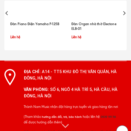
Đàn Piano Điện Yamaha P-125B
Đàn Organ nhà thờ Electone
ELB-01
Liên hệ
Liên hệ
ĐỊA CHỈ:
A14 - TT5 KHU ĐÔ THỊ VĂN QUÁN, HÀ
ĐÔNG, HÀ NỘI
VĂN PHÒNG:
SỐ 6, NGÕ 4 HÀ TRÌ 5, HÀ CẦU, HÀ
ĐÔNG, HÀ NỘI
Thành Nam Music nhận đặt hàng trực tuyến và giao hàng tận nơi
(Tham khảo
hoặc liên hệ
hướng dẫn đổi, trả, bảo hành
0939 911 116
để được hướng dẫn thêm)