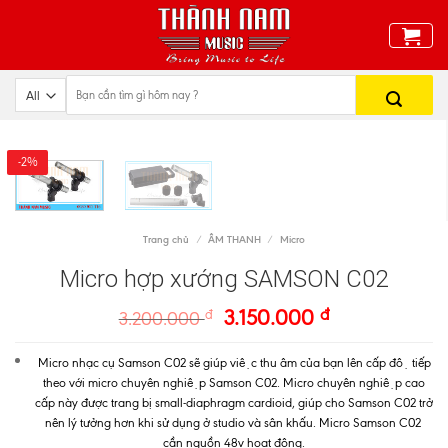
Skip
to
content
-2%
Trang chủ
/
ÂM THANH
/
Micro
Micro hợp xướng SAMSON C02
đ
đ
3.150.000
3.200.000
Micro nhạc cụ Samson C02
sẽ giúp việc
thu âm của bạn lên cấp độ tiếp
theo với micro chuyên nghiệp Samson C02. Micro chuyên nghiệp cao
cấp này được trang bị small-diaphragm cardioid, giúp cho Samson C02 trở
nên lý tưởng hơn khi sử dụng ở studio và sân khấu.
Micro Samson C02
cần
nguồn 48v hoạt động.