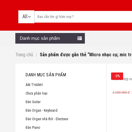
Skip
to
content
Danh mục sản phẩm
Trang chủ
/
Sản phẩm được gắn thẻ “Micro nhạc cụ; mic t
DANH MỤC SẢN PHẨM
-2%
Micro hợp 
ÂM THANH
3.200.000
đ
Chưa phân loại
Đàn Guitar
Đàn Organ - Keyboard
Đàn Organ nhà thờ - Electone
Đàn Piano