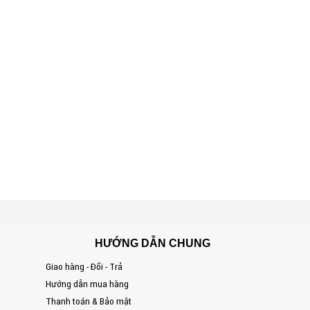
HƯỚNG DẪN CHUNG
Giao hàng - Đổi - Trả
S
Hướng dẫn mua hàng
Đ
Thanh toán & Bảo mật
T