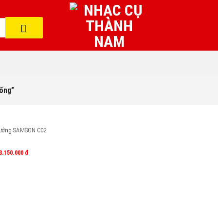
rống”
xướng SAMSON C02
3.150.000
đ