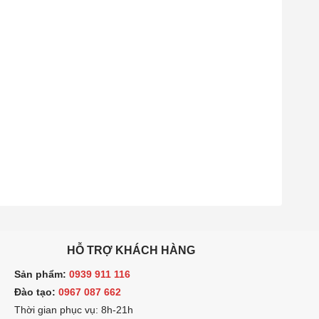
HỖ TRỢ KHÁCH HÀNG
ản phẩm:
0939 911 116
ào tạo:
0967 087 662
hời gian phục vụ: 8h-21h