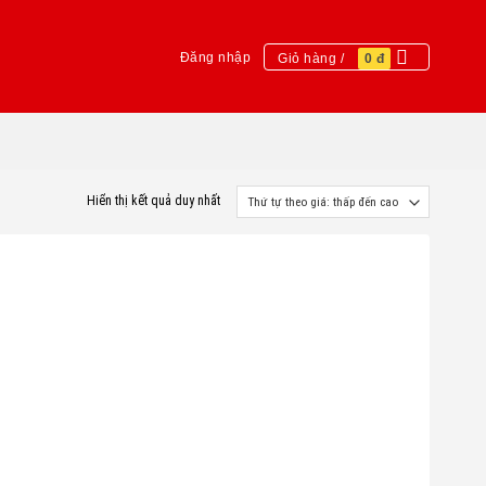
Đăng nhập
Giỏ hàng /
0
đ
Hiển thị kết quả duy nhất