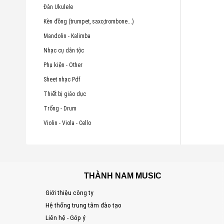
Đàn Ukulele
Kèn đồng (trumpet, saxo,trombone...)
Mandolin - Kalimba
Nhạc cụ dân tộc
Phụ kiện - Other
Sheet nhạc Pdf
Thiết bị giáo dục
Trống - Drum
Violin - Viola - Cello
THÀNH NAM MUSIC
Giới thiệu công ty
Hệ thống trung tâm đào tạo
Liên hệ - Góp ý