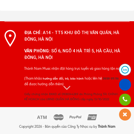
ĐỊA CHỈ:
A14 - TT5 KHU ĐÔ THỊ VĂN QUÁN, HÀ
ĐÔNG, HÀ NỘI
VĂN PHÒNG:
SỐ 6, NGÕ 4 HÀ TRÌ 5, HÀ CẦU, HÀ
ĐÔNG, HÀ NỘI
Thành Nam Music nhận đặt hàng trực tuyến và giao hàng tận nơi
(Tham khảo
hoặc liên hệ
hướng dẫn đổi, trả, bảo hành
0939 911 116
để được hướng dẫn thêm)
Giấy chứng nhận ĐKKD số 0108044289 do Phòng Phòng TÀI CHÍNH -
KẾ HOẠCH của UBND QUẬN HÀ ĐÔNG cấp ngày 13/10/2022
Copyright 2026 - Bản quyền của Công Ty Nhạc cụ by
Thành Nam