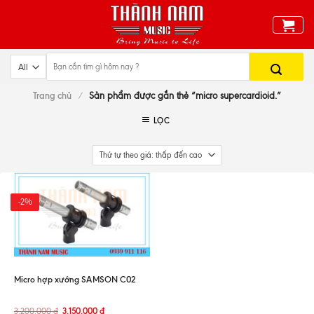
Skip
to
content
Trang chủ
/
Sản phẩm được gắn thẻ “micro supercardioid.”
LỌC
-2%
Micro hợp xướng SAMSON C02
3.200.000
đ
3.150.000
đ