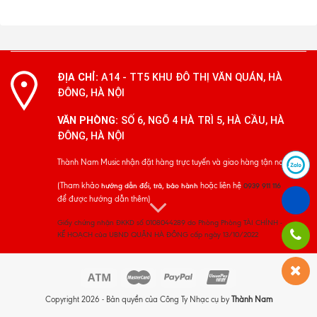
ĐỊA CHỈ:
A14 - TT5 KHU ĐÔ THỊ VĂN QUÁN, HÀ
ĐÔNG, HÀ NỘI
VĂN PHÒNG:
SỐ 6, NGÕ 4 HÀ TRÌ 5, HÀ CẦU, HÀ
ĐÔNG, HÀ NỘI
Thành Nam Music nhận đặt hàng trực tuyến và giao hàng tận nơi
(Tham khảo
hoặc liên hệ
hướng dẫn đổi, trả, bảo hành
0939 911 116
để được hướng dẫn thêm)
Giấy chứng nhận ĐKKD số 0108044289 do Phòng Phòng TÀI CHÍNH -
KẾ HOẠCH của UBND QUẬN HÀ ĐÔNG cấp ngày 13/10/2022
Copyright 2026 - Bản quyền của Công Ty Nhạc cụ by
Thành Nam