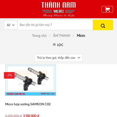
Skip
to
content
Trang chủ
/
ÂM THANH
/
Micro
LỌC
-2%
Micro hợp xướng SAMSON C02
3.200.000
đ
3.150.000
đ