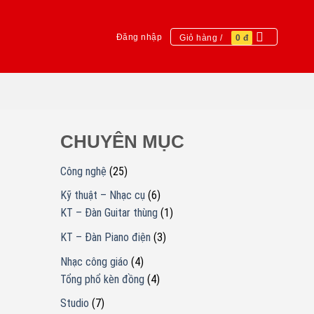
Đăng nhập
Giỏ hàng /
0
đ
CHUYÊN MỤC
Công nghệ
(25)
Kỹ thuật – Nhạc cụ
(6)
KT – Đàn Guitar thùng
(1)
KT – Đàn Piano điện
(3)
Nhạc công giáo
(4)
Tổng phổ kèn đồng
(4)
Studio
(7)