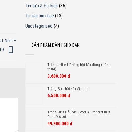
Tin tức & Sự kiện
(36)
Tư liệu âm nhạc
(13)
Uncategorized
(4)
iệt Nam –
SẢN PHẨM DÀNH CHO BẠN
19
Trống kettle 14" vàng hội kèn đồng (trống
snare)
3.600.000
đ
Trống Bass hội kèn Victoria
6.500.000
đ
Trống Bass Hôi kèn Victoria - Concert Bass
Drum Victoria
49.900.000
đ