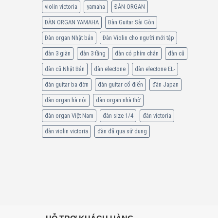
violin victoria
yamaha
ĐÀN ORGAN
ĐÀN ORGAN YAMAHA
Đàn Guitar Sài Gòn
Đàn organ Nhật bản
Đàn Violin cho người mới tập
đàn 3 giàn
đàn 3 tầng
đàn có phím chân
đàn cũ
đàn cũ Nhật Bản
đàn electone
đàn electone EL-
đàn guitar ba đờn
đàn guitar cổ điển
đàn Japan
đàn organ hà nội
đàn organ nhà thờ
đàn organ Việt Nam
đàn size 1/4
đàn victoria
đàn violin victoria
đàn đã qua sử dụng