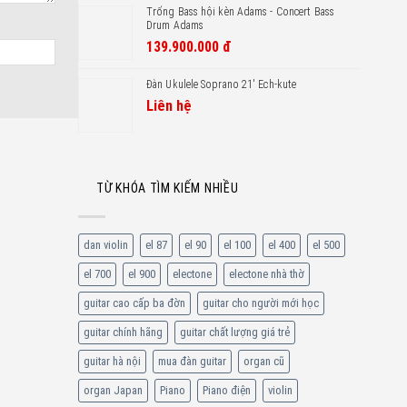
Trống Bass hội kèn Adams - Concert Bass
Drum Adams
139.900.000
đ
Đàn Ukulele Soprano 21′ Ech-kute
Liên hệ
TỪ KHÓA TÌM KIẾM NHIỀU
dan violin
el 87
el 90
el 100
el 400
el 500
el 700
el 900
electone
electone nhà thờ
guitar cao cấp ba đờn
guitar cho người mới học
guitar chính hãng
guitar chất lượng giá trẻ
guitar hà nội
mua đàn guitar
organ cũ
organ Japan
Piano
Piano điện
violin