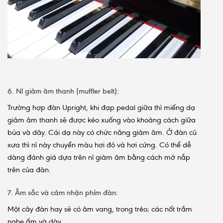
6. Nỉ giảm âm thanh (muffler belt):
Trường hợp đàn Upright, khi đạp pedal giữa thì miếng dạ
giảm âm thanh sẽ được kéo xuống vào khoảng cách giữa
búa và dây. Cái dạ này có chức năng giảm âm. Ở đàn cũ
xưa thì nỉ này chuyển màu hơi đỏ và hơi cứng. Có thể dễ
dàng đánh giá dựa trên nỉ giảm âm bằng cách mở nắp
trên của đàn.
7. Âm sắc và cảm nhận phím đàn:
Một cây đàn hay sẽ có âm vang, trong trẻo; các nốt trầm
nghe ấm và dày.