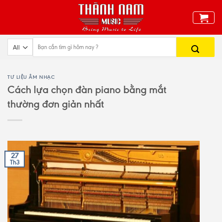
Skip
to
content
TƯ LIỆU ÂM NHẠC
Cách lựa chọn đàn piano bằng mắt
thường đơn giản nhất
27
Th3