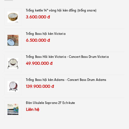
Trống kettle 14" vàng hội kèn đồng (trống snare)
3.600.000
đ
Trống Bass hội kèn Victoria
6.500.000
đ
Trống Bass Hôi kèn Victoria - Concert Bass Drum Victoria
49.900.000
đ
Trống Bass hội kèn Adams - Concert Bass Drum Adams
139.900.000
đ
Đàn Ukulele Soprano 21′ Ech-kute
Liên hệ