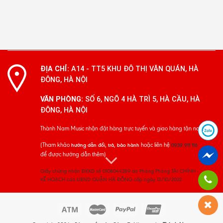
ĐỊA CHỈ:
A14 - TT5 KHU ĐÔ THỊ VĂN QUÁN, HÀ
ĐÔNG, HÀ NỘI
VĂN PHÒNG:
SỐ 6, NGÕ 4 HÀ TRÌ 5, HÀ CẦU, HÀ
ĐÔNG, HÀ NỘI
Thành Nam Music nhận đặt hàng trực tuyến và giao hàng tận nơi
(Tham khảo
hoặc liên hệ
hướng dẫn đổi, trả, bảo hành
0939 911 116
để được hướng dẫn thêm)
Giấy chứng nhận ĐKKD số 0108044289 do Phòng Phòng TÀI CHÍNH -
KẾ HOẠCH của UBND QUẬN HÀ ĐÔNG cấp ngày 13/10/2022