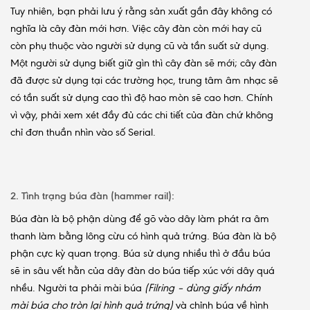
Tuy nhiên, bạn phải lưu ý rằng sản xuất gần đây không có
nghĩa là cây đàn mới hơn. Việc cây đàn còn mới hay cũ
còn phụ thuộc vào người sử dụng cũ và tần suất sử dụng.
Một người sử dụng biết giữ gìn thì cây đàn sẽ mới; cây đàn
đã được sử dụng tại các trường học, trung tâm âm nhạc sẽ
có tần suất sử dụng cao thì độ hao mòn sẽ cao hơn. Chính
vì vậy, phải xem xét đầy đủ các chi tiết của đàn chứ không
chỉ đơn thuần nhìn vào số Serial.
2. Tình trạng búa đàn (hammer rail):
Búa đàn là bộ phận dùng để gõ vào dây làm phát ra âm
thanh làm bằng lông cừu có hình quả trứng. Búa đàn là bộ
phận cực kỳ quan trọng. Búa sử dụng nhiều thì ở đầu búa
sẽ in sâu vết hằn của dây đàn do búa tiếp xúc với dây quá
nhều. Người ta phải mài búa
(Filring – dùng giấy nhám
mài búa cho tròn lại hình quả trứng)
và chỉnh búa về hình