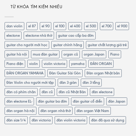
TỪ KHÓA TÌM KIẾM NHIỀU
dan violin
el 87
el 90
el 100
el 400
el 500
el 700
el 900
electone
electone nhà thờ
guitar cao cấp ba đờn
guitar cho người mới học
guitar chính hãng
guitar chất lượng giá trẻ
guitar hà nội
mua đàn guitar
organ cũ
organ Japan
Piano
Piano điện
violin
violin victoria
yamaha
ĐÀN ORGAN
ĐÀN ORGAN YAMAHA
Đàn Guitar Sài Gòn
Đàn organ Nhật bản
Đàn Violin cho người mới tập
đàn 3 giàn
đàn 3 tầng
đàn có phím chân
đàn cũ
đàn cũ Nhật Bản
đàn electone
đàn electone EL-
đàn guitar ba đờn
đàn guitar cổ điển
đàn Japan
đàn organ hà nội
đàn organ nhà thờ
đàn organ Việt Nam
đàn size 1/4
đàn victoria
đàn violin victoria
đàn đã qua sử dụng