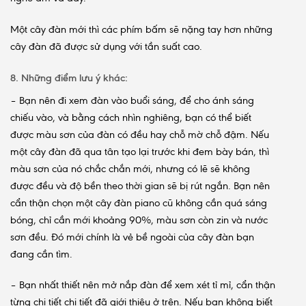
Một cây đàn mới thì các phím bấm sẽ nặng tay hơn những
cây đàn đã được sử dụng với tần suất cao.
8. Những điểm lưu ý khác:
– Bạn nên đi xem đàn vào buổi sáng, để cho ánh sáng
chiếu vào, và bằng cách nhìn nghiêng, bạn có thể biết
được màu sơn của đàn có đều hay chỗ mờ chỗ đậm. Nếu
một cây đàn đã qua tân tạo lại trước khi đem bày bán, thì
màu sơn của nó chắc chắn mới, nhưng có lẽ sẽ không
được đều và độ bền theo thời gian sẽ bị rút ngắn. Bạn nên
cẩn thận chọn một cây đàn piano cũ không cần quá sáng
bóng, chỉ cần mới khoảng 90%, màu sơn còn zin và nước
sơn đều. Đó mới chính là vẻ bề ngoài của cây đàn bạn
đang cần tìm.
– Bạn nhất thiết nên mở nắp đàn để xem xét tỉ mỉ, cẩn thận
từng chi tiết chi tiết đã giới thiệu ở trên. Nếu bạn không biết