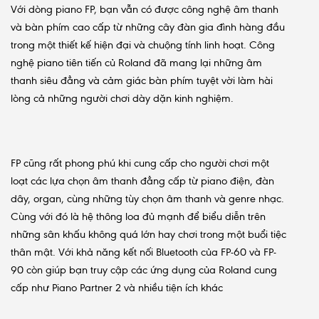
Với dòng piano FP, bạn vẫn có được công nghệ âm thanh
và bàn phím cao cấp từ những cây đàn gia đình hàng đầu
trong một thiết kế hiện đại và chuộng tính linh hoạt. Công
nghệ piano tiên tiến củ Roland đã mang lại những âm
thanh siêu đẳng và cảm giác bàn phím tuyệt vời làm hài
lòng cả những người chơi dày dặn kinh nghiệm.
FP cũng rất phong phú khi cung cấp cho người chơi một
loạt các lựa chọn âm thanh đẳng cấp từ piano điện, đàn
dây, organ, cùng những tùy chọn âm thanh và genre nhạc.
Cùng với đó là hệ thông loa đủ mạnh để biểu diễn trên
những sân khấu không quá lớn hay chơi trong một buổi tiệc
thân mật. Với khả năng kết nối Bluetooth của FP-60 và FP-
90 còn giúp bạn truy cập các ứng dụng của Roland cung
cấp như Piano Partner 2 và nhiều tiện ích khác