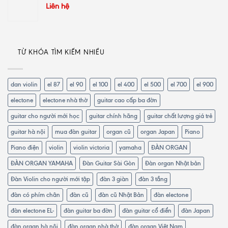
Liên hệ
TỪ KHÓA TÌM KIẾM NHIỀU
dan violin
el 87
el 90
el 100
el 400
el 500
el 700
el 900
electone
electone nhà thờ
guitar cao cấp ba đờn
guitar cho người mới học
guitar chính hãng
guitar chất lượng giá trẻ
guitar hà nội
mua đàn guitar
organ cũ
organ Japan
Piano
Piano điện
violin
violin victoria
yamaha
ĐÀN ORGAN
ĐÀN ORGAN YAMAHA
Đàn Guitar Sài Gòn
Đàn organ Nhật bản
Đàn Violin cho người mới tập
đàn 3 giàn
đàn 3 tầng
đàn có phím chân
đàn cũ
đàn cũ Nhật Bản
đàn electone
đàn electone EL-
đàn guitar ba đờn
đàn guitar cổ điển
đàn Japan
đàn organ hà nội
đàn organ nhà thờ
đàn organ Việt Nam