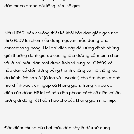
đàn piano grand nổi tiếng trên thế giới.
Nếu HP601 vẫn chuộng thiết kế khối hộp đơn giản gọn nhẹ
thì GP609 lại chọn kiểu dáng nguyên mẫu đàn grand
concert sang trọng. Hai đại diện này đều từng dành những
giải thưởng danh giá do các nghệ sĩ dương cầm bình chọn
và là hai mẫu đàn mới được Roland tung ra. GP609 có
nắp đàn cổ điển dựng bằng thanh chống với hệ thống loa
đa kênh tích hợp 6.1(6 loa và 1 woofer) cho âm thanh mạnh
mẽ chính xác tràn ngập cả không gian. Trong khi đó đại
diện của dòng HP lại có hộp đàn phong cách cổ điển với ấn
tượng di động rất hoàn hảo cho các không gian nhỏ hẹp.
Đặc điểm chung của hai mẫu đàn này là đều sử dụng