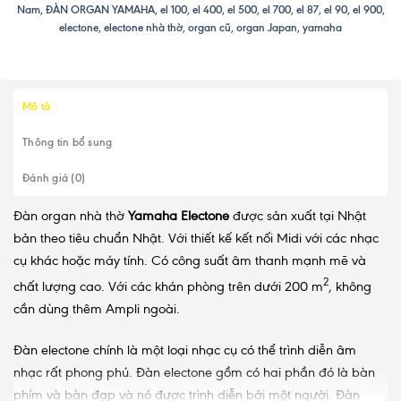
Nam
,
ĐÀN ORGAN YAMAHA
,
el 100
,
el 400
,
el 500
,
el 700
,
el 87
,
el 90
,
el 900
,
electone
,
electone nhà thờ
,
organ cũ
,
organ Japan
,
yamaha
Mô tả
Thông tin bổ sung
Đánh giá (0)
Đàn organ nhà thờ
Yamaha Electone
được sản xuất tại Nhật
bản theo tiêu chuẩn Nhật. Với thiết kế kết nối Midi với các nhạc
cụ khác hoặc máy tính. Có công suất âm thanh mạnh mẽ và
2
chất lượng cao. Với các khán phòng trên dưới 200 m
, không
cần dùng thêm Ampli ngoài.
Đàn electone chính là một loại nhạc cụ có thể trình diễn âm
nhạc rất phong phú. Đàn electone gồm có hai phần đó là bàn
phím và bàn đạp và nó được trình diễn bởi một người. Đàn