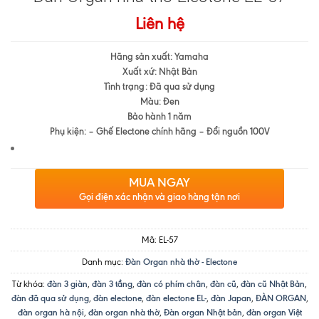
Liên hệ
Hãng sản xuất: Yamaha
Xuất xứ: Nhật Bản
Tình trạng: Đã qua sử dụng
Màu: Đen
Bảo hành 1 năm
Phụ kiện: – Ghế Electone chính hãng – Đổi nguồn 100V
MUA NGAY
Gọi điện xác nhận và giao hàng tận nơi
Mã:
EL-57
Danh mục:
Đàn Organ nhà thờ - Electone
Từ khóa:
đàn 3 giàn
,
đàn 3 tầng
,
đàn có phím chân
,
đàn cũ
,
đàn cũ Nhật Bản
,
đàn đã qua sử dụng
,
đàn electone
,
đàn electone EL-
,
đàn Japan
,
ĐÀN ORGAN
,
đàn organ hà nội
,
đàn organ nhà thờ
,
Đàn organ Nhật bản
,
đàn organ Việt