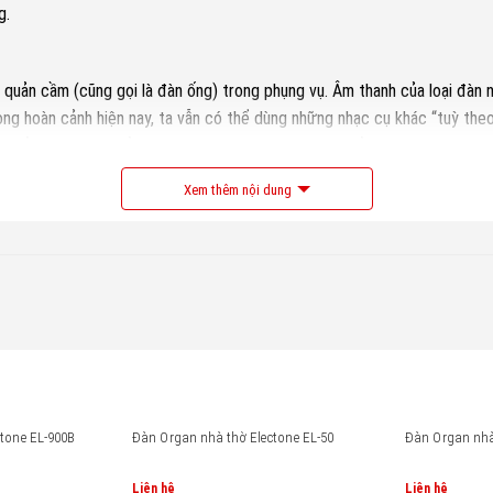
g.
n cầm (cũng gọi là đàn ống) trong phụng vụ. Âm thanh của loại đàn này 
 trong hoàn cảnh hiện nay, ta vẫn có thể dùng những nhạc cụ khác “tuỳ t
với vẻ tôn nghiêm của thánh đường và thực sự giúp cảm hoá các tín hữu
u ý và thi hành ngay những điều sau đây:
Xem thêm nội dung
 nhạc cụ chỉ là đệm theo nên “không bao giờ được lấn át tiếng hát” (Tra
). Loại chỉ có nút điều chỉnh âm lượng bằng tay không mấy thích hợp ch
hông nên dùng trong phụng vụ. Tuy nhiên có thể dùng lúc luyện tập để q
an, violin…), tránh dùng những âm thanh xa lạ với phượng tự vì sẽ gây ch
 dùng trong phụng vụ như Hammond (Mỹ), Fafisa (Ý)…
ng, dàn kèn, dàn nhạc hoà tấu… không được dùng các điệu jazz và các điệ
tone EL-900B
Đàn Organ nhà thờ Electone EL-50
Đàn Organ nhà
ể thích hợp với các sinh hoạt khác, nhưng bất xứng với nơi thánh.
g các cuộc rước có liên quan, không được hoà tấu những bản nhạc đời. T
Liên hệ
Liên hệ