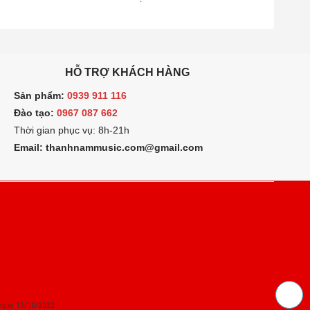
HỖ TRỢ KHÁCH HÀNG
 chỉ lớn tối đa ở mức đó
ản phẩm:
0939 911 116
ào tạo:
0967 087 662
hời gian phục vụ: 8h-21h
mail: thanhnammusic.com@gmail.com
ngày 13/10/2022