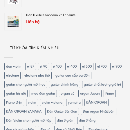
Đàn Ukulele Soprano 21′ Ech-kute
Liên hệ
TỪ KHÓA TÌM KIẾM NHIỀU
dan violin
el 87
el 90
el 100
el 400
el 500
el 700
el 900
electone
electone nhà thờ
guitar cao cấp ba đờn
guitar cho người mới học
guitar chính hãng
guitar chất lượng giá trẻ
guitar hà nội
mua đàn guitar
organ cũ
organ Japan
Piano
Piano điện
violin
violin victoria
yamaha
ĐÀN ORGAN
ĐÀN ORGAN YAMAHA
Đàn Guitar Sài Gòn
Đàn organ Nhật bản
Đàn Violin cho người mới tập
đàn 3 giàn
đàn 3 tầng
đàn có phím chân
đàn cũ
đàn cũ Nhật Bản
đàn electone