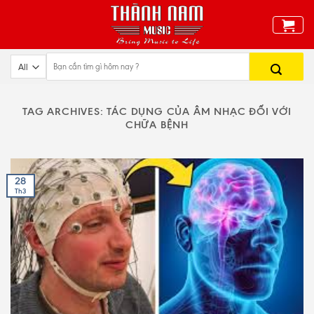
Skip
to
content
TAG ARCHIVES:
TÁC DỤNG CỦA ÂM NHẠC ĐỐI VỚI
CHỮA BỆNH
28
Th3