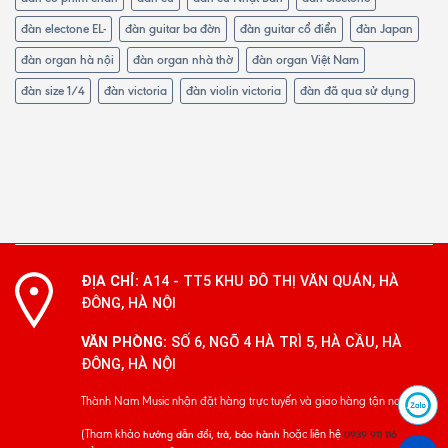
đàn electone EL-
đàn guitar ba đờn
đàn guitar cổ điển
đàn Japan
đàn organ hà nội
đàn organ nhà thờ
đàn organ Việt Nam
đàn size 1/4
đàn victoria
đàn violin victoria
đàn đã qua sử dụng
ĐỊA CHỈ:
A14 - TT5 KHU ĐÔ THỊ VĂN QUÁN, HÀ
ĐÔNG, HÀ NỘI
VĂN PHÒNG:
SỐ 6, NGÕ 4 HÀ TRÌ 5, HÀ CẦU, HÀ
ĐÔNG, HÀ NỘI
Thành Nam Music nhận đặt hàng trực tuyến và giao hàng tận nơi
(Tham khảo
hoặc liên hệ
hướng dẫn đổi, trả, bảo hành
0939 911 116