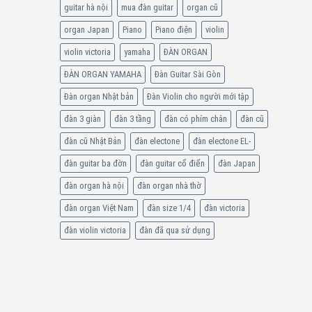
guitar hà nội
mua đàn guitar
organ cũ
organ Japan
Piano
Piano điện
violin
violin victoria
yamaha
ĐÀN ORGAN
ĐÀN ORGAN YAMAHA
Đàn Guitar Sài Gòn
Đàn organ Nhật bản
Đàn Violin cho người mới tập
đàn 3 giàn
đàn 3 tầng
đàn có phím chân
đàn cũ
đàn cũ Nhật Bản
đàn electone
đàn electone EL-
đàn guitar ba đờn
đàn guitar cổ điển
đàn Japan
đàn organ hà nội
đàn organ nhà thờ
đàn organ Việt Nam
đàn size 1/4
đàn victoria
đàn violin victoria
đàn đã qua sử dụng