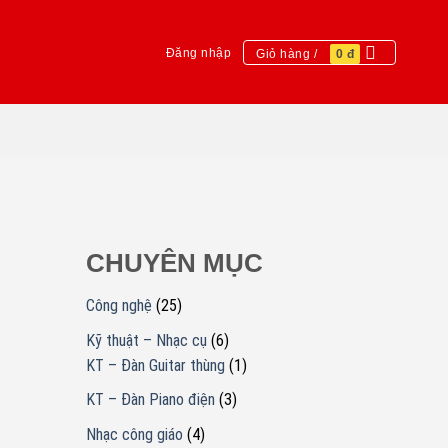
Đăng nhập
Giỏ hàng /
0
đ
CHUYÊN MỤC
Công nghệ
(25)
Kỹ thuật – Nhạc cụ
(6)
KT – Đàn Guitar thùng
(1)
KT – Đàn Piano điện
(3)
Nhạc công giáo
(4)