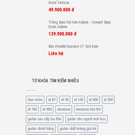
Drum Victoria
49.900.000
đ
Trống Bass hội kèn Adams - Concert Bass
Drum Adams
139.900.000
đ
Đàn Ukulele Soprano 21′ Ech-kute
Liên hệ
TỪ KHÓA TÌM KIẾM NHIỀU
dan violin
el 87
el 90
el 100
el 400
el 500
el 700
el 900
electone
electone nhà thờ
guitar cao cấp ba đờn
guitar cho người mới học
guitar chính hãng
guitar chất lượng giá trẻ