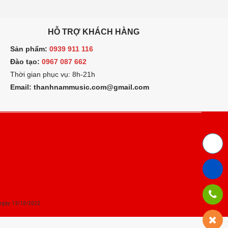
HỖ TRỢ KHÁCH HÀNG
ản phẩm:
0939 911 116
ào tạo:
0967 087 662
hời gian phục vụ: 8h-21h
mail: thanhnammusic.com@gmail.com
ngày 13/10/2022