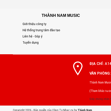
THÀNH NAM MUSIC
Giới thiệu công ty
Hệ thống trung tâm đào tạo
Liên hệ - Góp ý
Tuyển dụng
ĐỊA CHỈ:
A14
VĂN PHÒNG:
Thành Nam Music 
(Tham khảo
hướn
Giấy chứng nhận
Copyright 2026 - Bản quyền của Công Ty Nhạc cụ by
Thành Nam