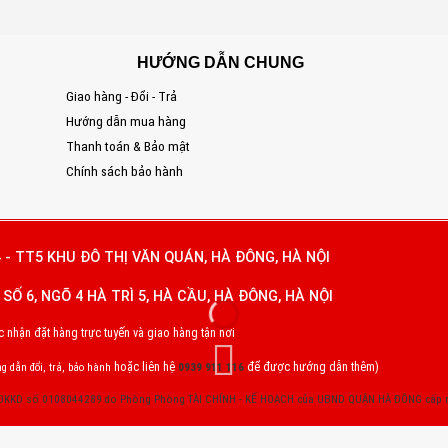
HƯỚNG DẪN CHUNG
Giao hàng - Đổi - Trả
S
Hướng dẫn mua hàng
Đ
Thanh toán & Bảo mật
T
Chính sách bảo hành
E
 - TT5 KHU ĐÔ THỊ VĂN QUÁN, HÀ ĐÔNG, HÀ NỘI
SỐ 6, NGÕ 4 HÀ TRÌ 5, HÀ CẦU, HÀ ĐÔNG, HÀ NỘI
nhận đặt hàng trực tuyến và giao hàng tận nơi
hoặc liên hệ
để được hướng dẫn thêm)
g dẫn đổi, trả, bảo hành
0939 911 116
 ĐKKD số 0108044289 do Phòng Phòng TÀI CHÍNH - KẾ HOẠCH của UBND QUẬN HÀ ĐÔNG cấp 