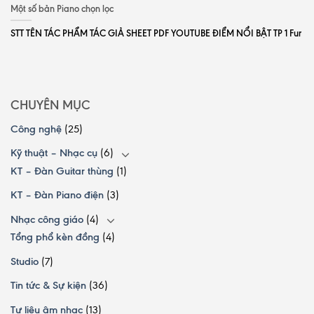
Một số bản Piano chọn lọc
STT TÊN TÁC PHẨM TÁC GIẢ SHEET PDF YOUTUBE ĐIỂM NỔI BẬT TP 1 Fur
CHUYÊN MỤC
Công nghệ
(25)
Kỹ thuật – Nhạc cụ
(6)
KT – Đàn Guitar thùng
(1)
KT – Đàn Piano điện
(3)
Nhạc công giáo
(4)
Tổng phổ kèn đồng
(4)
Studio
(7)
Tin tức & Sự kiện
(36)
Tư liệu âm nhạc
(13)