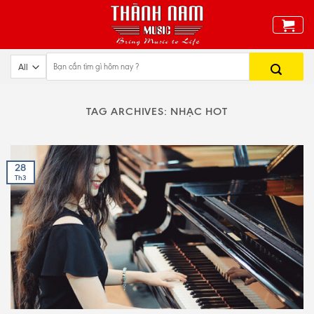
Skip
to
content
TAG ARCHIVES:
NHẠC HOT
28
Th3