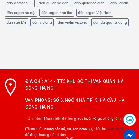
đàn electone EL-
đàn guitar ba đờn
đàn guitar cổ điển
đàn Japan
đàn organ hà nội
đàn organ nhà thờ
đàn organ Việt Nam
đàn size 1/4
đàn victoria
đàn violin victoria
đàn đã qua sử dụng
ĐỊA CHỈ:
A14 - TT5 KHU ĐÔ THỊ VĂN QUÁN, HÀ
ĐÔNG, HÀ NỘI
VĂN PHÒNG:
SỐ 6, NGÕ 4 HÀ TRÌ 5, HÀ CẦU, HÀ
ĐÔNG, HÀ NỘI
Thành Nam Music nhận đặt hàng trực tuyến và giao hàng tận nơi
(Tham khảo
hoặc liên hệ
hướng dẫn đổi, trả, bảo hành
0939 911 116
để được hướng dẫn thêm)