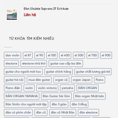
Đàn Ukulele Soprano 21′ Ech-kute
Liên hệ
TỪ KHÓA TÌM KIẾM NHIỀU
dan violin
el 87
el 90
el 100
el 400
el 500
el 700
el 900
electone
electone nhà thờ
guitar cao cấp ba đờn
guitar cho người mới học
guitar chính hãng
guitar chất lượng giá trẻ
guitar hà nội
mua đàn guitar
organ cũ
organ Japan
Piano
Piano điện
violin
violin victoria
yamaha
ĐÀN ORGAN
ĐÀN ORGAN YAMAHA
Đàn Guitar Sài Gòn
Đàn organ Nhật bản
Đàn Violin cho người mới tập
đàn 3 giàn
đàn 3 tầng
đàn có phím chân
đàn cũ
đàn cũ Nhật Bản
đàn electone