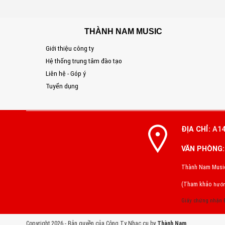
THÀNH NAM MUSIC
Giới thiệu công ty
Hệ thống trung tâm đào tạo
Liên hệ - Góp ý
Tuyển dụng
ĐỊA CHỈ:
A14
VĂN PHÒNG:
Thành Nam Music 
(Tham khảo
hướn
Giấy chứng nhận
Copyright 2026 - Bản quyền của Công Ty Nhạc cụ by
Thành Nam