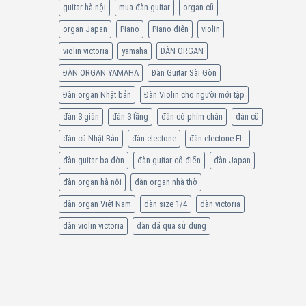
guitar hà nội
mua đàn guitar
organ cũ
organ Japan
Piano
Piano điện
violin
violin victoria
yamaha
ĐÀN ORGAN
ĐÀN ORGAN YAMAHA
Đàn Guitar Sài Gòn
Đàn organ Nhật bản
Đàn Violin cho người mới tập
đàn 3 giàn
đàn 3 tầng
đàn có phím chân
đàn cũ
đàn cũ Nhật Bản
đàn electone
đàn electone EL-
đàn guitar ba đờn
đàn guitar cổ điển
đàn Japan
đàn organ hà nội
đàn organ nhà thờ
đàn organ Việt Nam
đàn size 1/4
đàn victoria
đàn violin victoria
đàn đã qua sử dụng