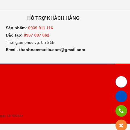
HỖ TRỢ KHÁCH HÀNG
ản phẩm:
0939 911 116
ào tạo:
0967 087 662
hời gian phục vụ: 8h-21h
mail: thanhnammusic.com@gmail.com
ngày 13/10/2022