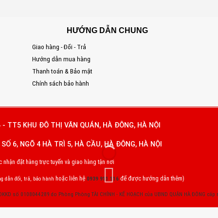
HƯỚNG DẪN CHUNG
Giao hàng - Đổi - Trả
S
Hướng dẫn mua hàng
Đ
Thanh toán & Bảo mật
T
Chính sách bảo hành
E
 - TT5 KHU ĐÔ THỊ VĂN QUÁN, HÀ ĐÔNG, HÀ NỘI
SỐ 6, NGÕ 4 HÀ TRÌ 5, HÀ CẦU, HÀ ĐÔNG, HÀ NỘI
nhận đặt hàng trực tuyến và giao hàng tận nơi
hoặc liên hệ
để được hướng dẫn thêm)
g dẫn đổi, trả, bảo hành
0939 911 116
 ĐKKD số 0108044289 do Phòng Phòng TÀI CHÍNH - KẾ HOẠCH của UBND QUẬN HÀ ĐÔNG cấp 