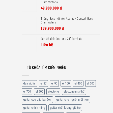
Drum Victoria
49.900.000
đ
Trống Bass hội kèn Adams - Concert Bass
Drum Adams
139.900.000
đ
Đàn Ukulele Soprano 21′ Ech-kute
Liên hệ
TỪ KHÓA TÌM KIẾM NHIỀU
dan violin
el 87
el 90
el 100
el 400
el 500
el 700
el 900
electone
electone nhà thờ
guitar cao cấp ba đờn
guitar cho người mới học
guitar chính hãng
guitar chất lượng giá trẻ