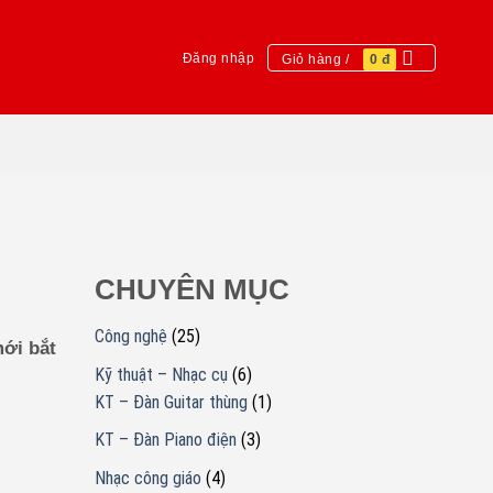
Đăng nhập
Giỏ hàng /
0
đ
CHUYÊN MỤC
Công nghệ
(25)
mới bắt
Kỹ thuật – Nhạc cụ
(6)
KT – Đàn Guitar thùng
(1)
KT – Đàn Piano điện
(3)
Nhạc công giáo
(4)