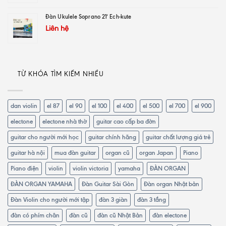
Đàn Ukulele Soprano 21′ Ech-kute
Liên hệ
TỪ KHÓA TÌM KIẾM NHIỀU
dan violin
el 87
el 90
el 100
el 400
el 500
el 700
el 900
electone
electone nhà thờ
guitar cao cấp ba đờn
guitar cho người mới học
guitar chính hãng
guitar chất lượng giá trẻ
guitar hà nội
mua đàn guitar
organ cũ
organ Japan
Piano
Piano điện
violin
violin victoria
yamaha
ĐÀN ORGAN
ĐÀN ORGAN YAMAHA
Đàn Guitar Sài Gòn
Đàn organ Nhật bản
Đàn Violin cho người mới tập
đàn 3 giàn
đàn 3 tầng
đàn có phím chân
đàn cũ
đàn cũ Nhật Bản
đàn electone