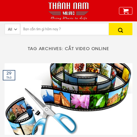
Skip
to
content
TAG ARCHIVES:
CẮT VIDEO ONLINE
29
Th3