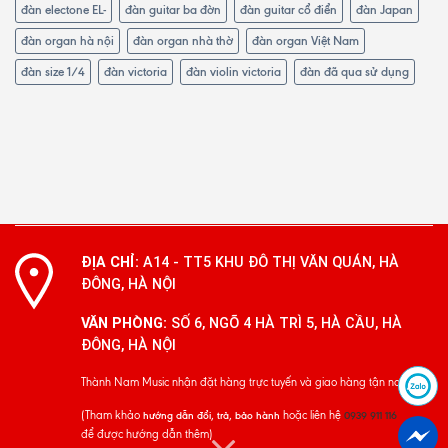
đàn electone EL-
đàn guitar ba đờn
đàn guitar cổ điển
đàn Japan
đàn organ hà nội
đàn organ nhà thờ
đàn organ Việt Nam
đàn size 1/4
đàn victoria
đàn violin victoria
đàn đã qua sử dụng
ĐỊA CHỈ:
A14 - TT5 KHU ĐÔ THỊ VĂN QUÁN, HÀ
ĐÔNG, HÀ NỘI
VĂN PHÒNG:
SỐ 6, NGÕ 4 HÀ TRÌ 5, HÀ CẦU, HÀ
ĐÔNG, HÀ NỘI
Thành Nam Music nhận đặt hàng trực tuyến và giao hàng tận nơi
(Tham khảo
hoặc liên hệ
hướng dẫn đổi, trả, bảo hành
0939 911 116
để được hướng dẫn thêm)