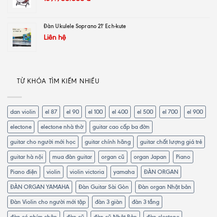
Đàn Ukulele Soprano 21′ Ech-kute
Liên hệ
TỪ KHÓA TÌM KIẾM NHIỀU
dan violin
el 87
el 90
el 100
el 400
el 500
el 700
el 900
electone
electone nhà thờ
guitar cao cấp ba đờn
guitar cho người mới học
guitar chính hãng
guitar chất lượng giá trẻ
guitar hà nội
mua đàn guitar
organ cũ
organ Japan
Piano
Piano điện
violin
violin victoria
yamaha
ĐÀN ORGAN
ĐÀN ORGAN YAMAHA
Đàn Guitar Sài Gòn
Đàn organ Nhật bản
Đàn Violin cho người mới tập
đàn 3 giàn
đàn 3 tầng
đàn có phím chân
đàn cũ
đàn cũ Nhật Bản
đàn electone