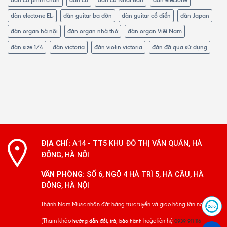
đàn electone EL-
đàn guitar ba đờn
đàn guitar cổ điển
đàn Japan
đàn organ hà nội
đàn organ nhà thờ
đàn organ Việt Nam
đàn size 1/4
đàn victoria
đàn violin victoria
đàn đã qua sử dụng
ĐỊA CHỈ:
A14 - TT5 KHU ĐÔ THỊ VĂN QUÁN, HÀ
ĐÔNG, HÀ NỘI
VĂN PHÒNG:
SỐ 6, NGÕ 4 HÀ TRÌ 5, HÀ CẦU, HÀ
ĐÔNG, HÀ NỘI
Thành Nam Music nhận đặt hàng trực tuyến và giao hàng tận nơi
(Tham khảo
hoặc liên hệ
hướng dẫn đổi, trả, bảo hành
0939 911 116