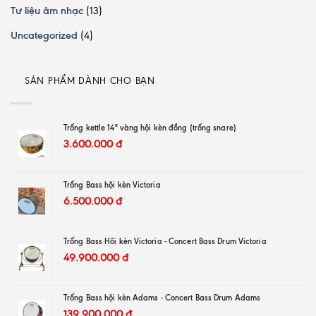
Tư liệu âm nhạc
(13)
Uncategorized
(4)
SẢN PHẨM DÀNH CHO BẠN
Trống kettle 14" vàng hội kèn đồng (trống snare)
3.600.000
đ
Trống Bass hội kèn Victoria
6.500.000
đ
Trống Bass Hôi kèn Victoria - Concert Bass Drum Victoria
49.900.000
đ
Trống Bass hội kèn Adams - Concert Bass Drum Adams
139.900.000
đ