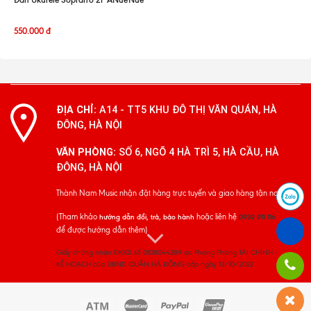
550.000
đ
ĐỊA CHỈ:
A14 - TT5 KHU ĐÔ THỊ VĂN QUÁN, HÀ
ĐÔNG, HÀ NỘI
VĂN PHÒNG:
SỐ 6, NGÕ 4 HÀ TRÌ 5, HÀ CẦU, HÀ
ĐÔNG, HÀ NỘI
Thành Nam Music nhận đặt hàng trực tuyến và giao hàng tận nơi
(Tham khảo
hoặc liên hệ
hướng dẫn đổi, trả, bảo hành
0939 911 116
để được hướng dẫn thêm)
Giấy chứng nhận ĐKKD số 0108044289 do Phòng Phòng TÀI CHÍNH -
KẾ HOẠCH của UBND QUẬN HÀ ĐÔNG cấp ngày 13/10/2022