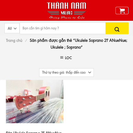
Skip
to
content
Trang chủ
/
Sản phẩm được gắn thẻ “Ukulele Soprano 21' ANueNue;
Ukulele ; Soprano”
LỌC
Đàn Ukulele Soprano 21′ ANueNue