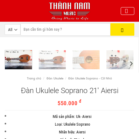
Skip
to
content
Trang chủ
/
Đàn Ukulele
/
Đàn Ukulele Soprano - Cỡ Nhỏ
Đàn Ukulele Soprano 21′ Aiersi
đ
550.000
Mã sản phẩm: Uk- Aiersi
Loại: Ukulele Soprano
Nhãn hiệu: Aiersi