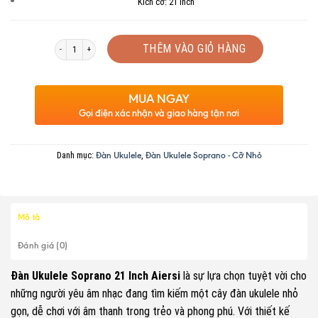
Kích cỡ: 21 inch
Số lượng
THÊM VÀO GIỎ HÀNG
MUA NGAY
Gọi điện xác nhận và giao hàng tận nơi
Danh mục:
,
Đàn Ukulele
Đàn Ukulele Soprano - Cỡ Nhỏ
Mô tả
Đánh giá (0)
Đàn Ukulele Soprano 21 Inch Aiersi
là sự lựa chọn tuyệt vời cho
những người yêu âm nhạc đang tìm kiếm một cây đàn ukulele nhỏ
gọn, dễ chơi với âm thanh trong trẻo và phong phú. Với thiết kế