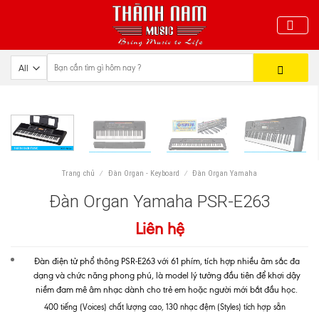
Skip
to
content
Trang chủ
/
Đàn Organ - Keyboard
/
Đàn Organ Yamaha
Đàn Organ Yamaha PSR-E263
Liên hệ
Đàn điện tử phổ thông PSR-E263 với 61 phím, tích hợp nhiều âm sắc đa
dạng và chức năng phong phú, là model lý tưởng đầu tiên để khơi dậy
niềm đam mê âm nhạc dành cho trẻ em hoặc người mới bắt đầu học.
400 tiếng (Voices) chất lượng cao, 130 nhạc đệm (Styles) tích hợp sẵn