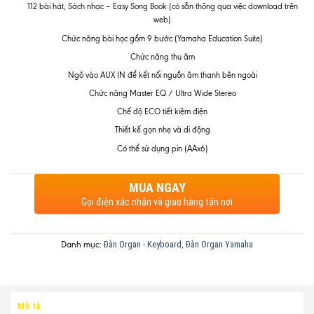
112 bài hát, Sách nhạc – Easy Song Book (có sẵn thông qua việc download trên
web)
Chức năng bài học gồm 9 bước (Yamaha Education Suite)
Chức năng thu âm
Ngõ vào AUX IN để kết nối nguồn âm thanh bên ngoài
Chức năng Master EQ / Ultra Wide Stereo
Chế độ ECO tiết kiệm điện
Thiết kế gọn nhẹ và di động
Có thể sử dụng pin (AAx6)
MUA NGAY
Gọi điện xác nhận và giao hàng tận nơi
Đàn Organ - Keyboard
Đàn Organ Yamaha
Danh mục:
,
Mô tả