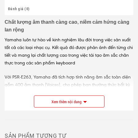
Đánh giá (0)
Chất lượng âm thanh càng cao, niềm cảm hứng càng
lan rộng
Yamaha luôn tự hào về kinh nghiệm lâu đời trong việc sản xuất
tất cả các loại nhạc cụ. Kết quả đó được phản ánh đến từng chi
tiết và mang lại chất lượng cao trong việc tái tạo âm sắc chân
thực trong các sản phẩm keyboard
Với PSR-E263, Yamaha đã tích hợp tính năng âm sắc toàn diện
gồm 400 âm thanh (Voices), cho phép bạn thưởng thức bất kỳ
thể loại âm nhạc nào.
Xem thêm nội dung
Nhạc đệm chân thật
130 điệu nhạc đệm tự động giúp tạo nên những track nhạc nền
chân thật dựa trên các hợp âm được bấm.
SẢN PHẨM TƯƠNG TỰ