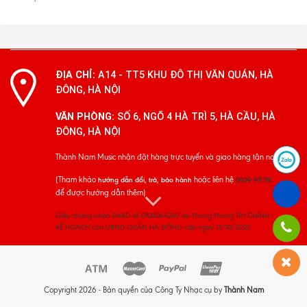
ĐỊA CHỈ:
A14 - TT5 KHU ĐÔ THỊ VĂN QUÁN, HÀ
ĐÔNG, HÀ NỘI
VĂN PHÒNG:
SỐ 6, NGÕ 4 HÀ TRÌ 5, HÀ CẦU, HÀ
ĐÔNG, HÀ NỘI
Thành Nam Music nhận đặt hàng trực tuyến và giao hàng tận nơi
(Tham khảo
hoặc liên hệ
hướng dẫn đổi, trả, bảo hành
0939 911 116
để được hướng dẫn thêm)
Giấy chứng nhận ĐKKD số 0108044289 do Phòng Phòng TÀI CHÍNH -
KẾ HOẠCH của UBND QUẬN HÀ ĐÔNG cấp ngày 13/10/2022
Copyright 2026 - Bản quyền của Công Ty Nhạc cụ by
Thành Nam