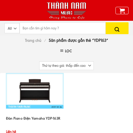
Skip
to
content
Trang chủ
/
Sản phẩm được gắn thẻ “YDP163”
LỌC
Đàn Piano Điện Yamaha YDP-163R
Liên hệ