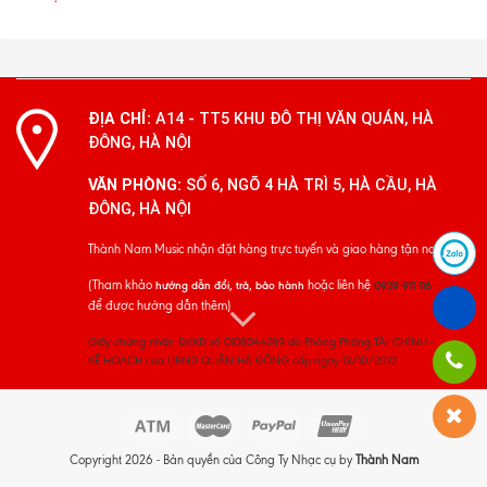
ĐỊA CHỈ:
A14 - TT5 KHU ĐÔ THỊ VĂN QUÁN, HÀ
ĐÔNG, HÀ NỘI
VĂN PHÒNG:
SỐ 6, NGÕ 4 HÀ TRÌ 5, HÀ CẦU, HÀ
ĐÔNG, HÀ NỘI
Thành Nam Music nhận đặt hàng trực tuyến và giao hàng tận nơi
(Tham khảo
hoặc liên hệ
hướng dẫn đổi, trả, bảo hành
0939 911 116
để được hướng dẫn thêm)
Giấy chứng nhận ĐKKD số 0108044289 do Phòng Phòng TÀI CHÍNH -
KẾ HOẠCH của UBND QUẬN HÀ ĐÔNG cấp ngày 13/10/2022
Copyright 2026 - Bản quyền của Công Ty Nhạc cụ by
Thành Nam