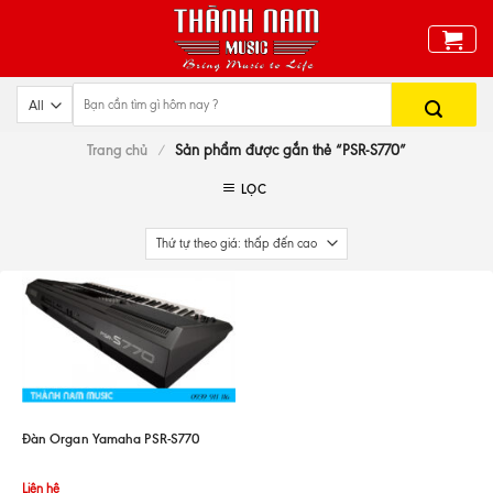
Skip
to
content
Trang chủ
/
Sản phẩm được gắn thẻ “PSR-S770”
LỌC
Đàn Organ Yamaha PSR-S770
Liên hệ