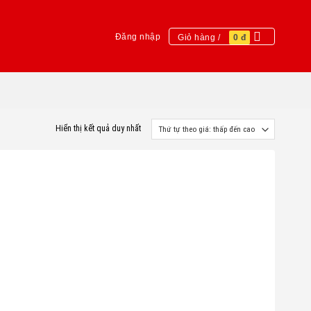
Đăng nhập
Giỏ hàng /
0
đ
Hiển thị kết quả duy nhất