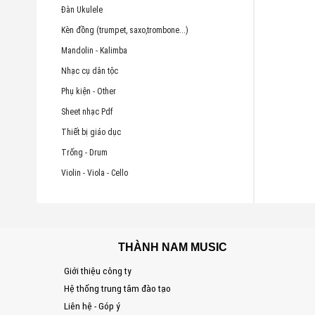
Đàn Ukulele
Kèn đồng (trumpet, saxo,trombone...)
Mandolin - Kalimba
Nhạc cụ dân tộc
Phụ kiện - Other
Sheet nhạc Pdf
Thiết bị giáo dục
Trống - Drum
Violin - Viola - Cello
THÀNH NAM MUSIC
Giới thiệu công ty
Hệ thống trung tâm đào tạo
Liên hệ - Góp ý