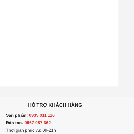
HỖ TRỢ KHÁCH HÀNG
ản phẩm:
0939 911 116
ào tạo:
0967 087 662
hời gian phục vụ: 8h-21h