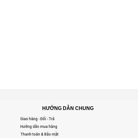
HƯỚNG DẪN CHUNG
Giao hàng - Đổi - Trả
S
Hướng dẫn mua hàng
Đ
Thanh toán & Bảo mật
T