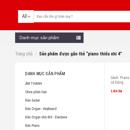
Skip
to
content
Danh mục sản phẩm
Trang chủ
/
Sản phẩm được gắn thẻ “piano thiếu nhi 4”
DANH MỤC SẢN PHẨM
Sách: Piano 
Lê Dũng
ÂM THANH
Liên hệ
Chưa phân loại
Đàn Guitar
Đàn Organ - Keyboard
Đàn Organ nhà thờ - Electone
Đàn Piano