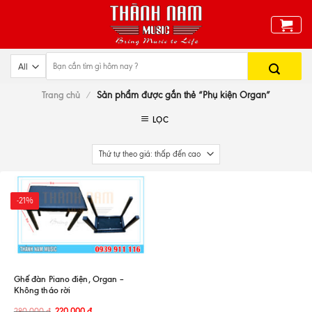
Skip
to
content
Trang chủ
/
Sản phẩm được gắn thẻ “Phụ kiện Organ”
LỌC
-21%
Ghế đàn Piano điện, Organ –
Không tháo rời
280.000
đ
220.000
đ