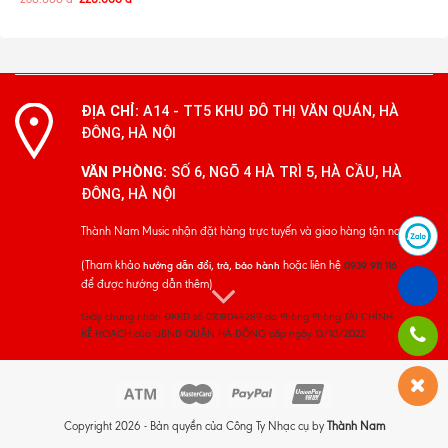
ĐỊA CHỈ:
A14 - TT5 KHU ĐÔ THỊ VĂN QUÁN, HÀ
ĐÔNG, HÀ NỘI
VĂN PHÒNG:
SỐ 6, NGÕ 4 HÀ TRÌ 5, HÀ CẦU, HÀ
ĐÔNG, HÀ NỘI
Thành Nam Music nhận đặt hàng trực tuyến và giao hàng tận nơi
(Tham khảo
hoặc liên hệ
hướng dẫn đổi, trả, bảo hành
0939 911 116
để được hướng dẫn thêm)
Giấy chứng nhận ĐKKD số 0108044289 do Phòng Phòng TÀI CHÍNH -
KẾ HOẠCH của UBND QUẬN HÀ ĐÔNG cấp ngày 13/10/2022
Copyright 2026 - Bản quyền của Công Ty Nhạc cụ by
Thành Nam