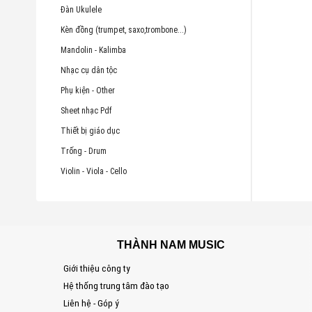
Đàn Ukulele
Kèn đồng (trumpet, saxo,trombone...)
Mandolin - Kalimba
Nhạc cụ dân tộc
Phụ kiện - Other
Sheet nhạc Pdf
Thiết bị giáo dục
Trống - Drum
Violin - Viola - Cello
THÀNH NAM MUSIC
Giới thiệu công ty
Hệ thống trung tâm đào tạo
Liên hệ - Góp ý