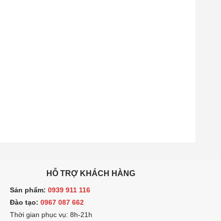
HỖ TRỢ KHÁCH HÀNG
ản phẩm:
0939 911 116
ào tạo:
0967 087 662
hời gian phục vụ: 8h-21h