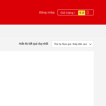
Đăng nhập
Giỏ hàng /
0
đ
Hiển thị kết quả duy nhất