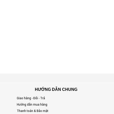
HƯỚNG DẪN CHUNG
Giao hàng - Đổi - Trả
S
Hướng dẫn mua hàng
Đ
Thanh toán & Bảo mật
T