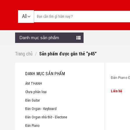
Skip
to
content
Danh mục sản phẩm
Trang chủ
/
Sản phẩm được gắn thẻ “p45”
DANH MỤC SẢN PHẨM
Đàn Piano 
ÂM THANH
Liên hệ
Chưa phân loại
Đàn Guitar
Đàn Organ - Keyboard
Đàn Organ nhà thờ - Electone
Đàn Piano