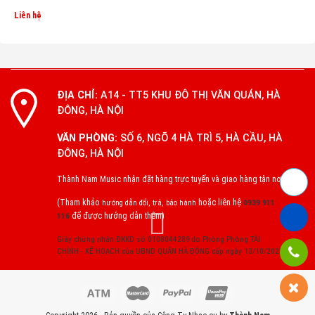
Liên hệ
ĐỊA CHỈ:
A14 - TT5 KHU ĐÔ THỊ VĂN QUÁN, HÀ
ĐÔNG, HÀ NỘI
VĂN PHÒNG:
SỐ 6, NGÕ 4 HÀ TRÌ 5, HÀ CẦU, HÀ
ĐÔNG, HÀ NỘI
Thành Nam Music nhận đặt hàng trực tuyến và giao hàng tận nơi
(Tham khảo
hoặc liên hệ
hướng dẫn đổi, trả, bảo hành
0939 911
để được hướng dẫn thêm)
116
Giấy chứng nhận ĐKKD số 0108044289 do Phòng Phòng TÀI
CHÍNH - KẾ HOẠCH của UBND QUẬN HÀ ĐÔNG cấp ngày 13/10/2022