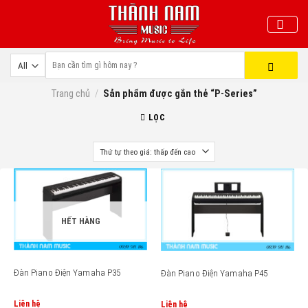
Skip
to
content
Trang chủ
/
Sản phẩm được gắn thẻ “P-Series”
LỌC
HẾT HÀNG
Đàn Piano Điện Yamaha P35
Đàn Piano Điện Yamaha P45
Liên hệ
Liên hệ