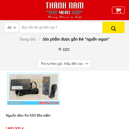
Skip
to
content
Trang chủ
/
Sản phẩm được gắn thẻ “nguồn organ”
LỌC
Nguồn đàn Psr-550 Đĩa mềm
1.800.000
đ