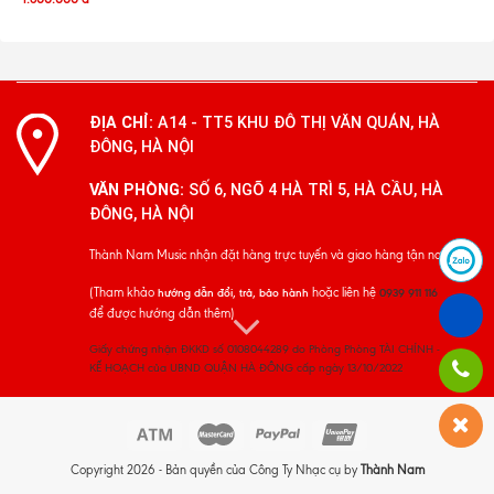
ĐỊA CHỈ:
A14 - TT5 KHU ĐÔ THỊ VĂN QUÁN, HÀ
ĐÔNG, HÀ NỘI
VĂN PHÒNG:
SỐ 6, NGÕ 4 HÀ TRÌ 5, HÀ CẦU, HÀ
ĐÔNG, HÀ NỘI
Thành Nam Music nhận đặt hàng trực tuyến và giao hàng tận nơi
(Tham khảo
hoặc liên hệ
hướng dẫn đổi, trả, bảo hành
0939 911 116
để được hướng dẫn thêm)
Giấy chứng nhận ĐKKD số 0108044289 do Phòng Phòng TÀI CHÍNH -
KẾ HOẠCH của UBND QUẬN HÀ ĐÔNG cấp ngày 13/10/2022
Copyright 2026 - Bản quyền của Công Ty Nhạc cụ by
Thành Nam