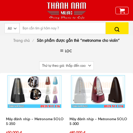
Skip
to
content
Trang chủ
/
Sản phẩm được gắn thẻ “metronome cho violin”
LỌC
Máy đánh nhịp – Metronome SOLO
Máy đánh nhịp – Metronome SOLO
S-350
S-300
450.000
đ
480.000
đ