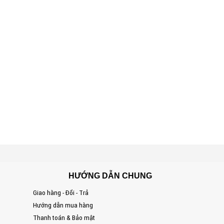
HƯỚNG DẪN CHUNG
Giao hàng - Đổi - Trả
S
Hướng dẫn mua hàng
Đ
Thanh toán & Bảo mật
T