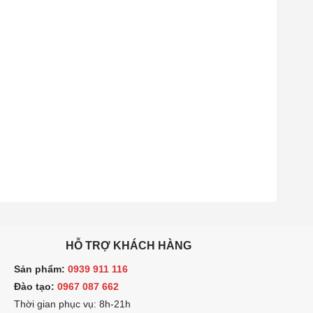
HỖ TRỢ KHÁCH HÀNG
ản phẩm:
0939 911 116
ào tạo:
0967 087 662
hời gian phục vụ: 8h-21h