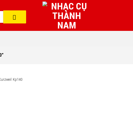
0”
urzweil Kp140