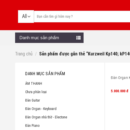
Skip
to
content
Danh mục sản phẩm
Trang chủ
/
Sản phẩm được gắn thẻ “Kurzweil Kp140; kP14
DANH MỤC SẢN PHẨM
Đàn Organ K
ÂM THANH
5.000.000
đ
Chưa phân loại
Đàn Guitar
Đàn Organ - Keyboard
Đàn Organ nhà thờ - Electone
Đàn Piano