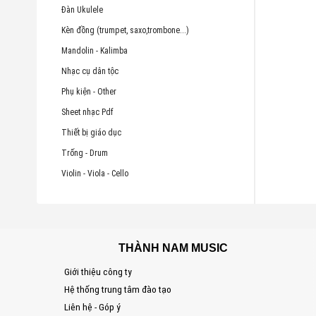
Đàn Ukulele
Kèn đồng (trumpet, saxo,trombone...)
Mandolin - Kalimba
Nhạc cụ dân tộc
Phụ kiện - Other
Sheet nhạc Pdf
Thiết bị giáo dục
Trống - Drum
Violin - Viola - Cello
THÀNH NAM MUSIC
Giới thiệu công ty
Hệ thống trung tâm đào tạo
Liên hệ - Góp ý