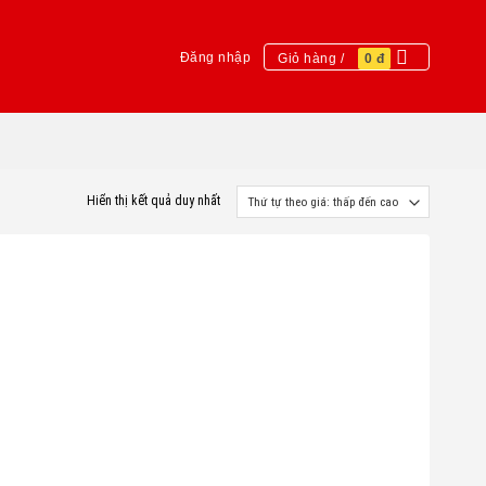
Đăng nhập
Giỏ hàng /
0
đ
Hiển thị kết quả duy nhất